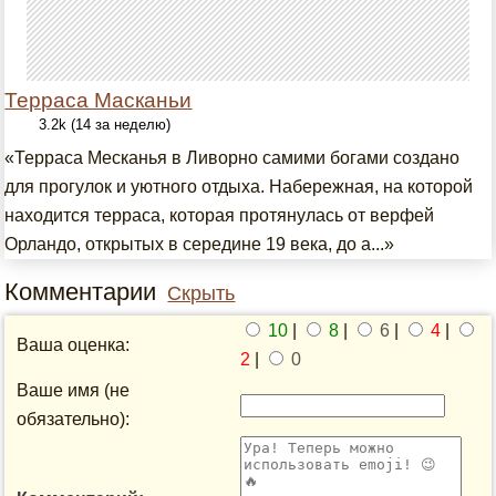
Терраса Масканьи
3.2k (14 за неделю)
«Терраса Месканья в Ливорно самими богами создано
для прогулок и уютного отдыха. Набережная, на которой
находится терраса, которая протянулась от верфей
Орландо, открытых в середине 19 века, до а...»
Комментарии
Скрыть
10
|
8
|
6
|
4
|
Ваша оценка:
2
|
0
Ваше имя (не
обязательно):