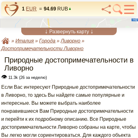
1
EUR
=
94.69
RUB
↓
↓
Развернуть карту
»
Италия
»
Города
»
Ливорно
»
Достопримечательности Ливорно
Природные достопримечательности в
Ливорно
👁
11.3k (26 за неделю)
Если Вас интересуют Природные достопримечательности
в Ливорно, то здесь Вы найдете самые популярные и
интересные. Вы можете выбрать наиболее
понравившиеся Вам Природные достопримечательности
и перейти к их подробному описанию. Все Природные
достопримечательности Ливорно собраны на карте, чтобы
Вы легко могли сориентироваться. Для каждого объекта