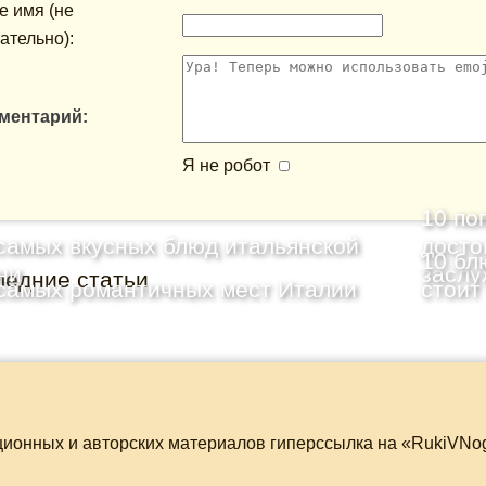
 имя (не
ательно):
ментарий:
Я не робот
10 по
самых вкусных блюд итальянской
досто
10 бл
ни
заслу
ледние статьи
самых романтичных мест Италии
стоит
ционных и авторских материалов гиперссылка на «RukiVNo