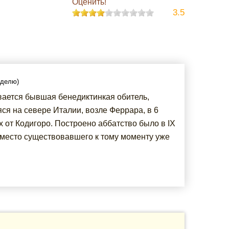
Оценить!
3.5
еделю)
вается бывшая бенедиктинкая обитель,
ся на севере Италии, возле Феррара, в 6
 от Кодигоро. Построено аббатство было в IX
вместо существовавшего к тому моменту уже