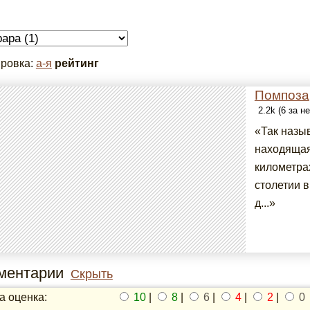
ровка:
а-я
рейтинг
Помпоза
2.2k (6 за н
«Так назы
находящая
километрах
столетии 
д...»
ментарии
Скрыть
 оценка:
10
|
8
|
6
|
4
|
2
|
0