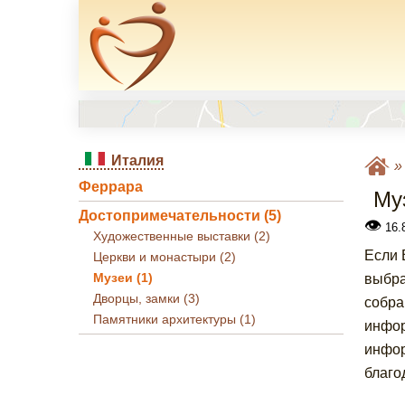
Италия
Феррара
Му
Достопримечательности (5)
👁
16.8
Художественные выставки (2)
Если 
Церкви и монастыри (2)
Музеи (1)
выбра
Дворцы, замки (3)
собра
Памятники архитектуры (1)
инфор
инфор
благо