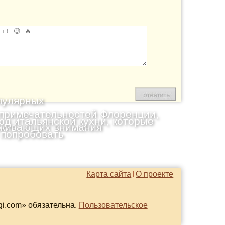
пулярных
примечательностей Флоренции,
юд итальянской кухни, которые
живающих внимания
 попробовать
Карта сайта
О проекте
gi.com» обязательна.
Пользовательское