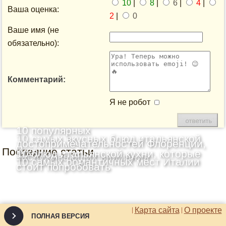
10
|
8
|
6
|
4
|
Ваша оценка:
2
|
0
Ваше имя (не
обязательно):
Комментарий:
Я не робот
10 популярных
10 самых вкусных блюд итальянской
достопримечательностей Флоренции,
Последние статьи
кухни
10 блюд итальянской кухни, которые
заслуживающих внимания
10 самых романтичных мест Италии
стоит попробовать
Карта сайта
О проекте
ПОЛНАЯ ВЕРСИЯ