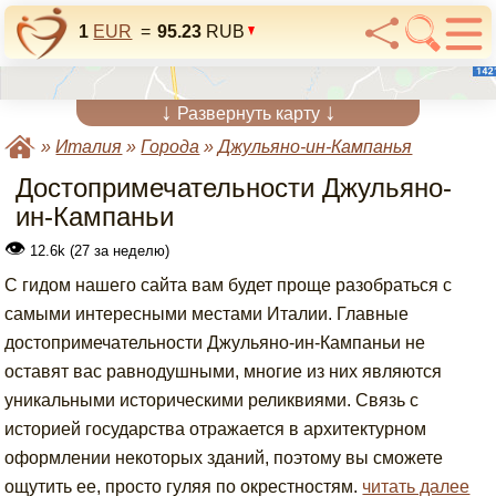
1
EUR
=
95.23
RUB
↓
↓
Развернуть карту
»
Италия
»
Города
»
Джульяно-ин-Кампанья
Достопримечательности Джульяно-
ин-Кампаньи
👁
12.6k (27 за неделю)
С гидом нашего сайта вам будет проще разобраться с
самыми интересными местами Италии. Главные
достопримечательности Джульяно-ин-Кампаньи не
оставят вас равнодушными, многие из них являются
уникальными историческими реликвиями. Связь с
историей государства отражается в архитектурном
оформлении некоторых зданий, поэтому вы сможете
ощутить ее, просто гуляя по окрестностям.
читать далее