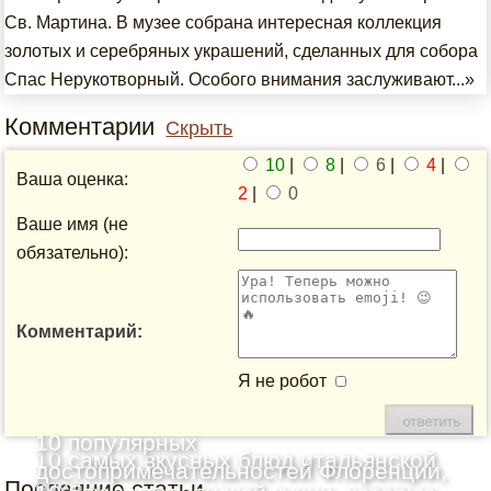
Св. Мартина. В музее собрана интересная коллекция
золотых и серебряных украшений, сделанных для собора
Спас Нерукотворный. Особого внимания заслуживают...»
Комментарии
Скрыть
10
|
8
|
6
|
4
|
Ваша оценка:
2
|
0
Ваше имя (не
обязательно):
Комментарий:
Я не робот
10 популярных
10 самых вкусных блюд итальянской
достопримечательностей Флоренции,
Последние статьи
кухни