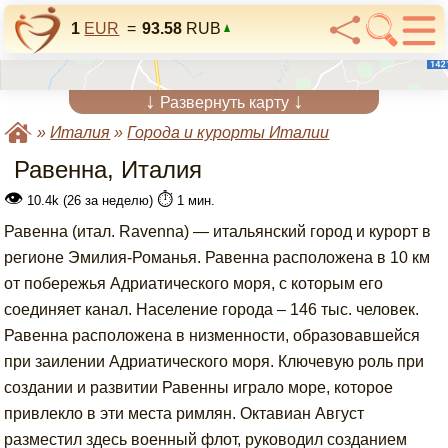
1
EUR
=
93.58
RUB
↓
↓
Развернуть карту
»
Италия
»
Города и курорты Италии
Равенна, Италия
👁
⏱️
10.4k (26 за неделю)
1 мин.
Равенна (итал. Ravenna) — итальянский город и курорт в
регионе Эмилия-Романья. Равенна расположена в 10 км
от побережья Адриатического моря, с которым его
соединяет канал. Население города – 146 тыс. человек.
Равенна расположена в низменности, образовавшейся
при заилении Адриатического моря. Ключевую роль при
создании и развитии Равенны играло море, которое
привлекло в эти места римлян. Октавиан Август
разместил здесь военный флот, руководил созданием