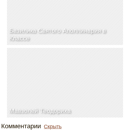
Базилика Святого Аполлинария в
Классе
Мавзолей Теодориха
Комментарии
Скрыть