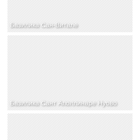
Базилика Сан-Витале
Базилика Сант Аполлинаре Нуово