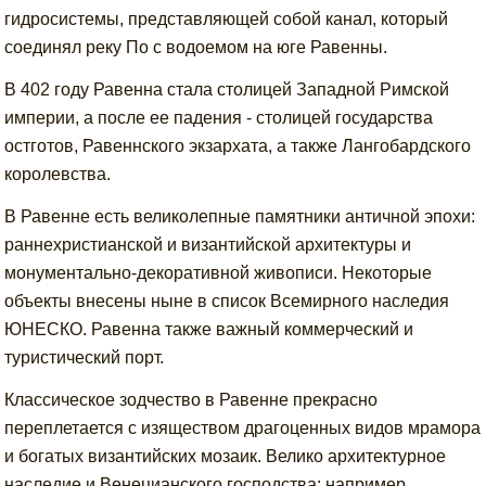
гидросистемы, представляющей собой канал, который
соединял реку По с водоемом на юге Равенны.
В 402 году Равенна стала столицей Западной Римской
империи, а после ее падения - столицей государства
остготов, Равеннского экзархата, а также Лангобардского
королевства.
В Равенне есть великолепные памятники античной эпохи:
раннехристианской и византийской архитектуры и
монументально-декоративной живописи. Некоторые
объекты внесены ныне в список Всемирного наследия
ЮНЕСКО. Равенна также важный коммерческий и
туристический порт.
Классическое зодчество в Равенне прекрасно
переплетается с изяществом драгоценных видов мрамора
и богатых византийских мозаик. Велико архитектурное
наследие и Венецианского господства: например