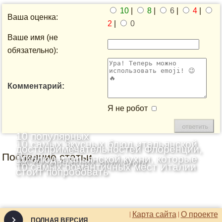
10
|
8
|
6
|
4
|
Ваша оценка:
2
|
0
Ваше имя (не
обязательно):
Комментарий:
Я не робот
10 популярных
10 самых вкусных блюд итальянской
достопримечательностей Флоренции,
Последние статьи
кухни
10 блюд итальянской кухни, которые
заслуживающих внимания
10 самых романтичных мест Италии
стоит попробовать
Карта сайта
О проекте
ПОЛНАЯ ВЕРСИЯ