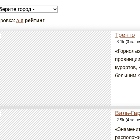
ровка:
а-я
рейтинг
Тренто
3.1k (3 за н
«Горнолыж
провинции
курортов, 
большим к
Валь-Га
2.9k (4 за н
«Знаменит
расположи