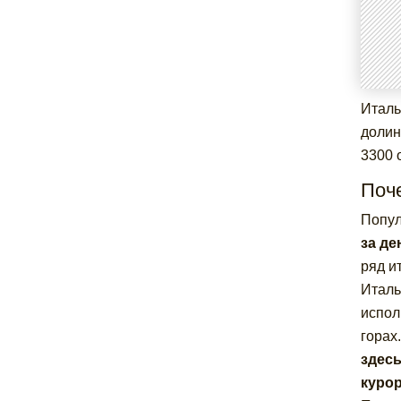
Италь
долин
3300 
Поч
Попул
за де
ряд и
Италь
испол
горах
здесь
курор