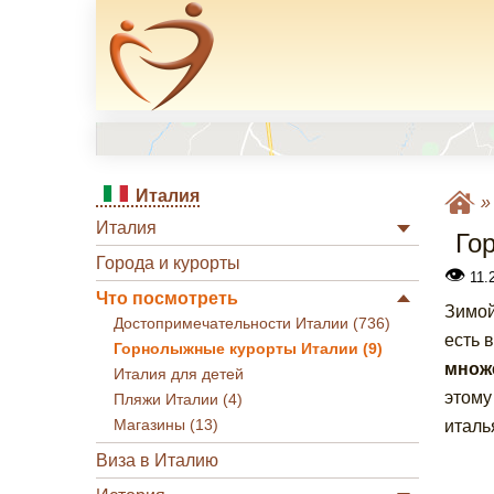
Италия
Италия
Го
Города и курорты
👁
11.2
Что посмотреть
Зимой
Достопримечательности Италии (736)
есть 
Горнолыжные курорты Италии (9)
множ
Италия для детей
этому
Пляжи Италии (4)
Магазины (13)
италь
Виза в Италию