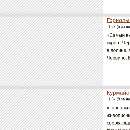
Горнолы
1.6k (5 за н
«Самый вы
курорт Че
в долине,
Червино, Б
Курмайо
1.6k (8 за н
«Горнолыж
живописны
сверкающи