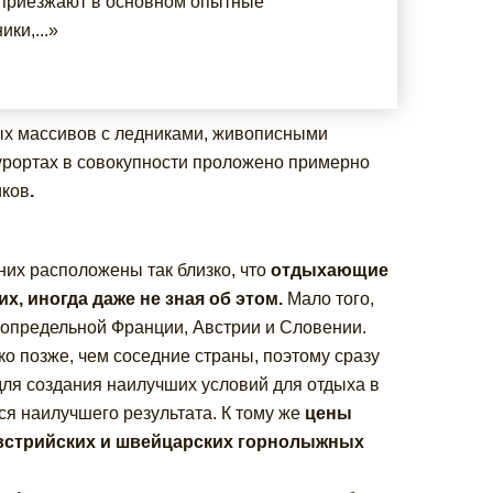
приезжают в основном опытные
ки,...»
ых массивов с ледниками, живописными
урортах в совокупности проложено примерно
иков
.
них расположены так близко, что
отдыхающие
х, иногда даже не зная об этом.
Мало того,
 сопредельной Франции, Австрии и Словении.
о позже, чем соседние страны, поэтому сразу
для создания наилучших условий для отдыха в
ся наилучшего результата. К тому же
цены
 австрийских и швейцарских горнолыжных