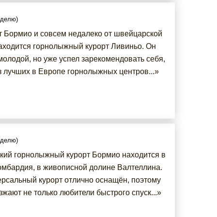
еделю)
от Бормио и совсем недалеко от швейцарской
аходится горнолыжный курорт Ливиньо. Он
молодой, но уже успел зарекомендовать себя,
з лучших в Европе горнолыжных центров...»
еделю)
кий горнолыжный курорт Бормио находится в
омбардия, в живописной долине Валтеллина.
ерсальный курорт отлично оснащён, поэтому
жают не только любители быстрого спуск...»