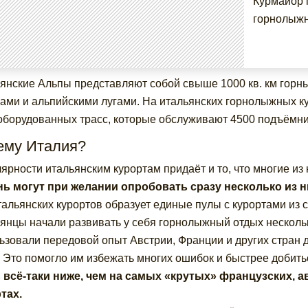
Курмайор 
горнолыжни
янские Альпы представляют собой свыше 1000 кв. км горн
ами и альпийскими лугами.
На итальянских горнолыжных к
оборудованных трасс, которые обслуживают 4500 подъёмн
ему Италия?
ярности итальянским курортам придаёт и то, что многие из 
нь могут при желании опробовать сразу несколько из ни
тальянских курортов образует единые пулы с курортами из
янцы начали развивать у себя горнолыжный отдых нескольк
ьзовали передовой опыт Австрии, Франции и других стран 
. Это помогло им избежать многих ошибок и быстрее добить
 всё-таки ниже, чем на самых «крутых» французских,
тах.