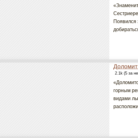
«Знаменит
Сестриере
Появился э
добираться
Доломит
2.1k (5 за н
«Доломито
горным ре
видами лы
расположи