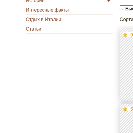
История
Интересные факты
Отдых в Италии
Сорти
Статьи
9
5