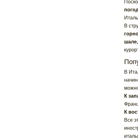
Поско
погод
Италь
В стр
горн
шале,
курорт
Поп
В Ита
начин
можно
К зап
Франц
К вос
Все э
иност
италь