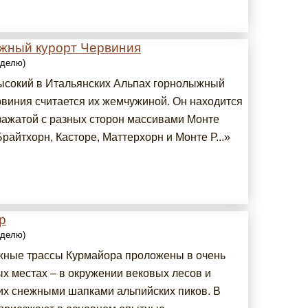
жный курорт Червиния
еделю)
сокий в Итальянских Альпах горнолыжный
рвиния считается их жемчужиной. Он находится
 зажатой с разных сторон массивами Монте
райтхорн, Касторе, Маттерхорн и Монте Р...»
р
еделю)
ные трассы Курмайора проложены в очень
х местах – в окружении вековых лесов и
х снежными шапками альпийских пиков. В