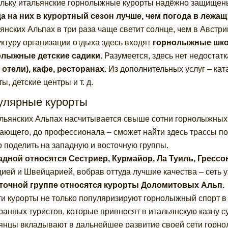
льку итальянские горнолыжные курорты надёжно защищены
а на них в курортный сезон лучше, чем погода в лежа
янских Альпах в три раза чаще светит солнце, чем в Австри
уктуру организации отдыха здесь входят
горнолыжные школ
олыжные детские садики.
Разумеется, здесь нет недостат
 отели), кафе, ресторанах.
Из дополнительных услуг – кат
ы, детские центры и т. д.
улярные курорты
льянских Альпах насчитывается свыше сотни горнолыжных 
ающего, до профессионала – сможет найти здесь трассы по
 поделить на западную и восточную группы.
адной относятся
Сестриер, Курмайор, Ла Туиль, Грессо
ией и Швейцарией, вобрав оттуда лучшие качества – сеть 
точной группе относятся курорты Доломитовых Альп.
ти курорты не только популяризируют горнолыжный спорт в 
ранных туристов, которые привносят в итальянскую казну с
янцы вкладывают в дальнейшее развитие своей сети горно