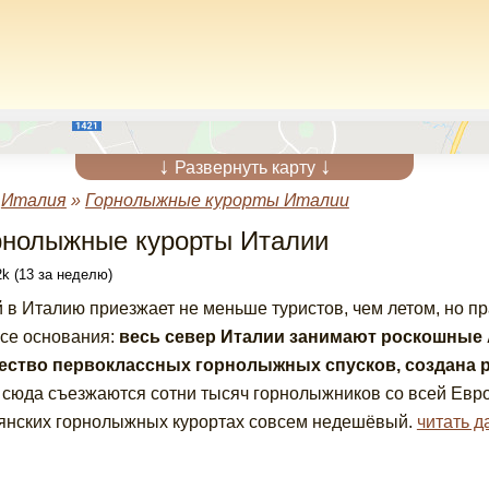
↓
↓
Развернуть карту
»
Италия
»
Горнолыжные курорты Италии
рнолыжные курорты Италии
k (13 за неделю)
 в Италию приезжает не меньше туристов, чем летом, но пр
все основания:
весь север Италии занимают роскошные 
ество первоклассных горнолыжных спусков, создана р
 сюда съезжаются сотни тысяч горнолыжников со всей Европ
янских горнолыжных курортах совсем недешёвый.
читать д