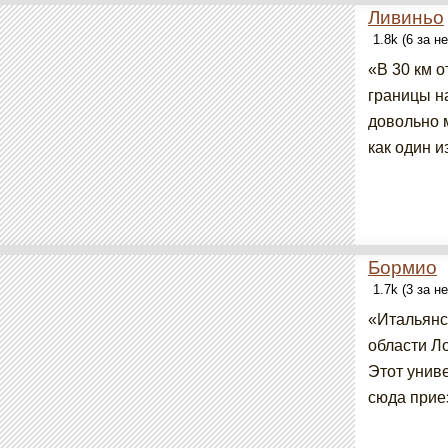
Ливиньо
1.8k (6 за н
«В 30 км 
границы н
довольно 
как один и
Бормио
1.7k (3 за н
«Итальянс
области Л
Этот унив
сюда приез