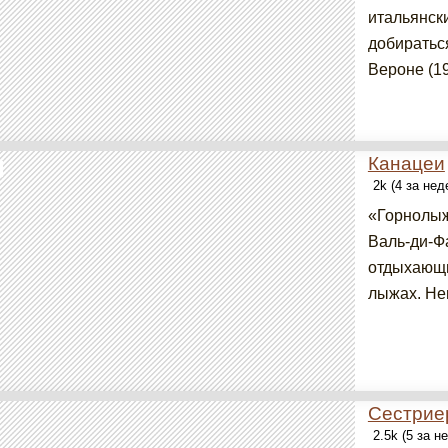
итальянск
добиратьс
Вероне (19
Канацеи
2k (4 за не
«Горнолыж
Валь-ди-Ф
отдыхающи
лыжах. Нем
Сестрие
2.5k (5 за н