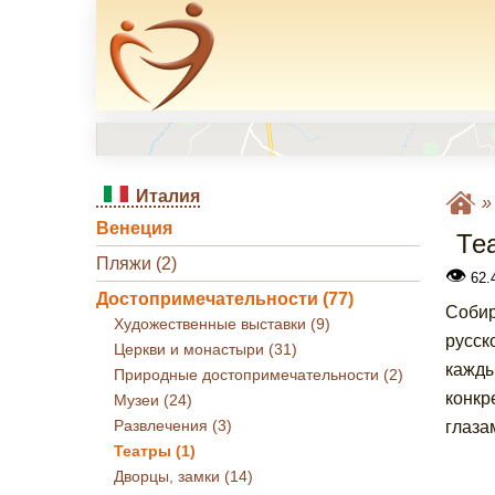
Италия
Венеция
Те
Пляжи (2)
👁
62.4
Достопримечательности (77)
Собир
Художественные выставки (9)
русск
Церкви и монастыри (31)
кажды
Природные достопримечательности (2)
конкр
Музеи (24)
Развлечения (3)
глаза
Театры (1)
Дворцы, замки (14)