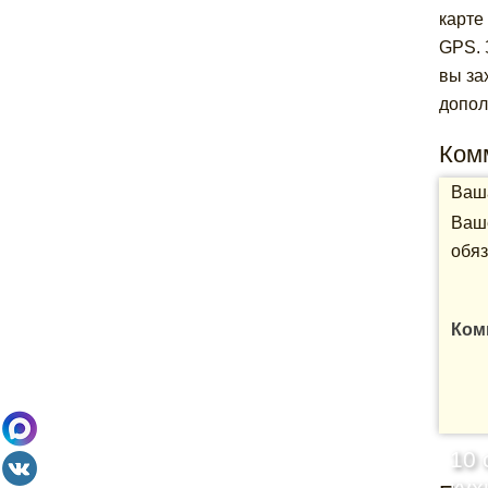
карте
GPS. 
вы за
допол
Ком
Ваша
Ваше
обяз
Ком
10 
кух