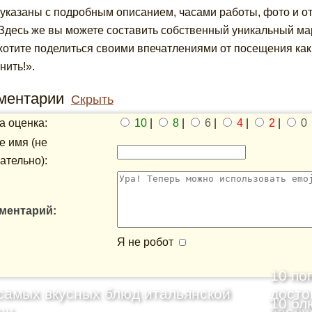
 указаны с подробным описанием, часами работы, фото и 
Здесь же вы можете составить собственный уникальный мар
хотите поделиться своими впечатлениями от посещения как
нить!».
ментарии
Скрыть
 оценка:
10
|
8
|
6
|
4
|
2
|
0
 имя (не
ательно):
ментарий:
Я не робот
10 по
самых вкусных блюд итальянской
досто
10 бл
ни
заслу