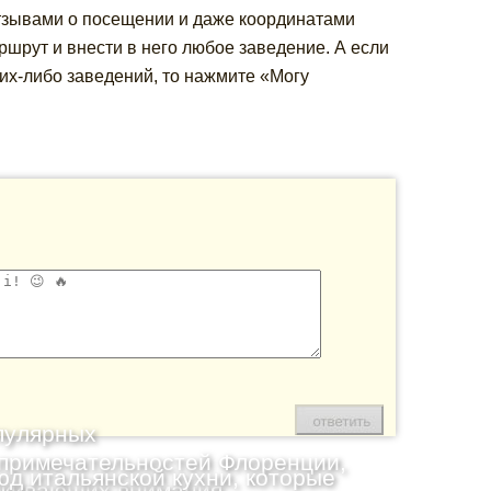
отзывами о посещении и даже координатами
шрут и внести в него любое заведение. А если
их-либо заведений, то нажмите «Могу
пулярных
примечательностей Флоренции,
юд итальянской кухни, которые
живающих внимания