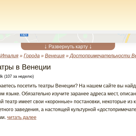
↓
↓
Развернуть карту
»
Италия
»
Города
»
Венеция
»
Достопримечательности В
атры в Венеции
k (107 за неделю)
аетесь посетить театры Венеции? На нашем сайте вы най
ом языке. Обязательно изучите заранее адреса мест, описан
й театр имеет свои «коронные» постановки, некоторые из 
етного заведения, а настоящей культурной «достопримечате
ми.
читать далее