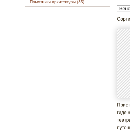
Памятники архитектуры (35)
Сорти
Прист
гиде 
театр
путеш