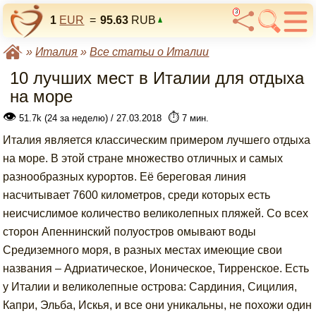
3
1
EUR
=
95.63
RUB
»
Италия
»
Все статьи о Италии
10 лучших мест в Италии для отдыха
на море
👁
⏱️
51.7k (24 за неделю) / 27.03.2018
7 мин.
Италия является классическим примером лучшего отдыха
на море. В этой стране множество отличных и самых
разнообразных курортов. Её береговая линия
насчитывает 7600 километров, среди которых есть
неисчислимое количество великолепных пляжей. Со всех
сторон Апеннинский полуостров омывают воды
Средиземного моря, в разных местах имеющие свои
названия – Адриатическое, Ионическое, Тирренское. Есть
у Италии и великолепные острова: Сардиния, Сицилия,
Капри, Эльба, Искья, и все они уникальны, не похожи один