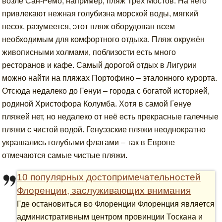
возле Сан-Ремо, например, пляж Трёх Мостов. На него
привлекают нежная голубизна морской воды, мягкий
песок, разумеется, этот пляж оборудован всем
необходимым для комфортного отдыха. Пляж окружён
живописными холмами, поблизости есть много
ресторанов и кафе. Самый дорогой отдых в Лигурии
можно найти на пляжах Портофино – эталонного курорта.
Отсюда недалеко до Генуи – города с богатой историей,
родиной Христофора Колумба. Хотя в самой Генуе
пляжей нет, но недалеко от неё есть прекрасные галечные
пляжи с чистой водой. Генуэзские пляжи неоднократно
украшались голубыми флагами – так в Европе
отмечаются самые чистые пляжи.
10 популярных достопримечательностей
Флоренции, заслуживающих внимания
Где остановиться во Флоренции Флоренция является
административным центром провинции Тоскана и