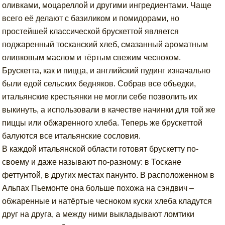
оливками, моцареллой и другими ингредиентами. Чаще
всего её делают с базиликом и помидорами, но
простейшей классической брускеттой является
поджаренный тосканский хлеб, смазанный ароматным
оливковым маслом и тёртым свежим чесноком.
Брускетта, как и пицца, и английский пудинг изначально
были едой сельских бедняков. Собрав все объедки,
итальянские крестьянки не могли себе позволить их
выкинуть, а использовали в качестве начинки для той же
пиццы или обжаренного хлеба. Теперь же брускеттой
балуются все итальянские сословия.
В каждой итальянской области готовят брускетту по-
своему и даже называют по-разному: в Тоскане
феттунтой, в других местах панунто. В расположенном в
Альпах Пьемонте она больше похожа на сэндвич –
обжаренные и натёртые чесноком куски хлеба кладутся
друг на друга, а между ними выкладывают ломтики