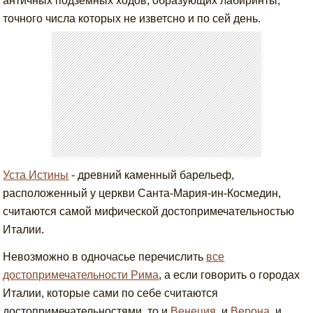
античных подземных ходов, образующих лабиринты,
точного числа которых не изветсно и по сей день.
Уста Истины
- древний каменный барельеф,
расположенный у церкви Санта-Мария-ин-Космедин,
считаются самой мифической достопримечательностью
Италии.
Невозможно в одночасье перечислить
все
достопримечательности Рима
, а если говорить о городах
Италии, которые сами по себе считаются
достопримечательностями, то и
Венеция
, и
Верона
, и