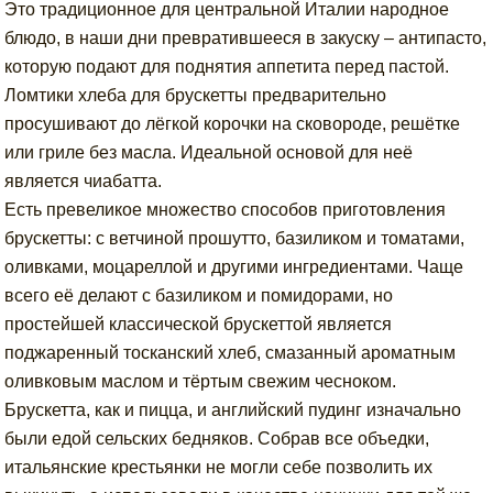
Это традиционное для центральной Италии народное
блюдо, в наши дни превратившееся в закуску – антипасто,
которую подают для поднятия аппетита перед пастой.
Ломтики хлеба для брускетты предварительно
просушивают до лёгкой корочки на сковороде, решётке
или гриле без масла. Идеальной основой для неё
является чиабатта.
Есть превеликое множество способов приготовления
брускетты: с ветчиной прошутто, базиликом и томатами,
оливками, моцареллой и другими ингредиентами. Чаще
всего её делают с базиликом и помидорами, но
простейшей классической брускеттой является
поджаренный тосканский хлеб, смазанный ароматным
оливковым маслом и тёртым свежим чесноком.
Брускетта, как и пицца, и английский пудинг изначально
были едой сельских бедняков. Собрав все объедки,
итальянские крестьянки не могли себе позволить их