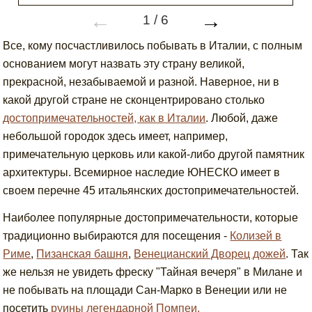
←
→
1
/
6
Все, кому посчастливилось побывать в Италии, с полным
основанием могут назвать эту страну великой,
прекрасной, незабываемой и разной. Наверное, ни в
какой другой стране не сконцентрировано столько
достопримечательностей, как в Италии
. Любой, даже
небольшой городок здесь имеет, например,
примечательную церковь или какой-либо другой памятник
архитектуры. Всемирное наследие ЮНЕСКО имеет в
своем перечне 45 итальянских достопримечательностей.
Наиболее популярные достопримечательности, которые
традиционно выбираются для посещения -
Колизей в
Риме
,
Пизанская башня
,
Венецианский Дворец дожей
. Так
же нельзя не увидеть фреску "Тайная вечеря" в Милане и
не побывать на площади Сан-Марко в Венеции или не
посетить
руины легендарной Помпеи.