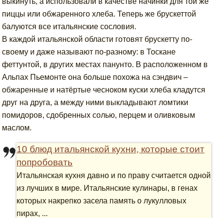
выкинуть, а использовали в качестве начинки для той же
пиццы или обжаренного хлеба. Теперь же брускеттой
балуются все итальянские сословия.
В каждой итальянской области готовят брускетту по-
своему и даже называют по-разному: в Тоскане
феттунтой, в других местах панунто. В расположенном в
Альпах Пьемонте она больше похожа на сэндвич –
обжаренные и натёртые чесноком куски хлеба кладутся
друг на друга, а между ними выкладывают ломтики
помидоров, сдобренных солью, перцем и оливковым
маслом.
10 блюд итальянской кухни, которые стоит
попробовать
Итальянская кухня давно и по праву считается одной
из лучших в мире. Итальянские кулинары, в генах
которых накрепко засела память о лукулловых
пирах, ...