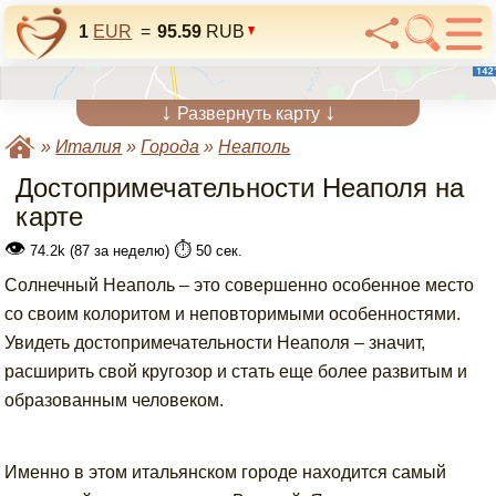
1
EUR
=
95.59
RUB
↓
↓
Развернуть карту
»
Италия
»
Города
»
Неаполь
Достопримечательности Неаполя на
карте
👁
⏱️
74.2k (87 за неделю)
50 сек.
Солнечный Неаполь – это совершенно особенное место
со своим колоритом и неповторимыми особенностями.
Увидеть достопримечательности Неаполя – значит,
расширить свой кругозор и стать еще более развитым и
образованным человеком.
Именно в этом итальянском городе находится самый