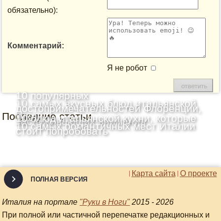
обязательно):
Комментарий:
Я не робот
10 популярных
10 самых вкусных блюд итальянской
достопримечательностей Флоренции,
Последние статьи
кухни
10 блюд итальянской кухни, которые
заслуживающих внимания
10 самых романтичных мест Италии
стоит попробовать
Карта сайта
О проекте
ПОЛНАЯ ВЕРСИЯ
Италия на портале
"Руки в Ноги"
2015 - 2026
При полной или частичной перепечатке редакционных и