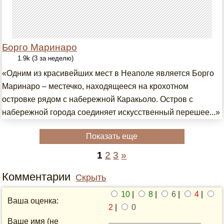
Борго Маринаро
1.9k (3 за неделю)
«Одним из красивейших мест в Неаполе является Борго
Маринаро – местечко, находящееся на крохотном
островке рядом с набережной Каракьоло. Остров с
набережной города соединяет искусственный перешее...»
Показать еще
1
2
3
»
Комментарии
Скрыть
10
|
8
|
6
|
4
|
Ваша оценка:
2
|
0
Ваше имя (не