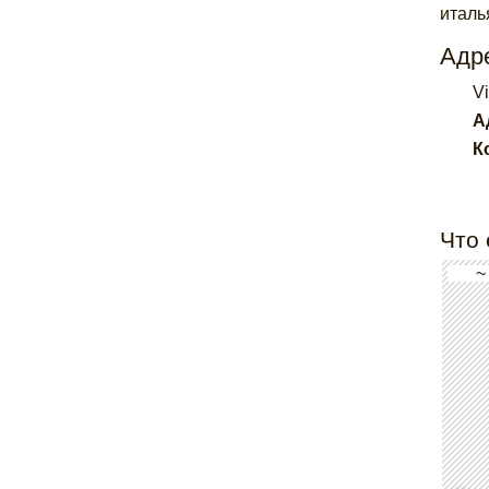
италь
Адре
Vi
А
К
Что 
~