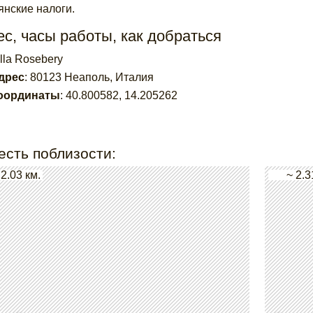
янские налоги.
с, часы работы, как добраться
lla Rosebery
дрес
:
80123 Неаполь, Италия
оординаты
:
40.800582
,
14.205262
есть поблизости:
 2.03 км.
~ 2.3