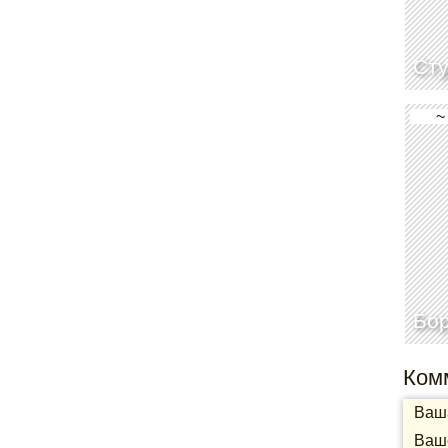
Сту
~
Бо
Ком
Ваша
Ваше