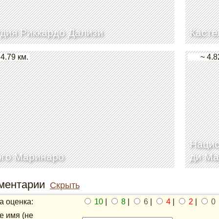
дия Риккардо Дализи
Касте
 4.79 км.
~ 4.8
Нацио
рго Маринаро
ди Ма
ментарии
Скрыть
 оценка:
10
|
8
|
6
|
4
|
2
|
0
 имя (не