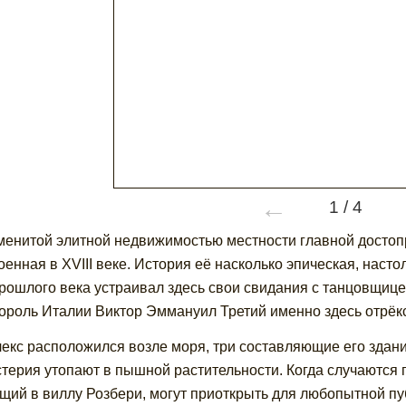
←
1
/
4
менитой элитной недвижимостью местности главной достоп
оенная в XVIII веке. История её насколько эпическая, наст
рошлого века устраивал здесь свои свидания с танцовщицей
король Италии Виктор Эммануил Третий именно здесь отрёкс
екс расположился возле моря, три составляющие его здани
терия утопают в пышной растительности. Когда случаются 
щий в виллу Розбери, могут приоткрыть для любопытной пуб