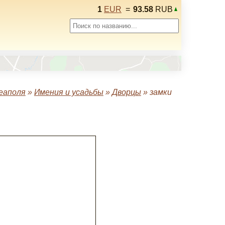
1
EUR
=
93.58
RUB
еаполя
»
Имения и усадьбы
»
Дворцы
»
замки