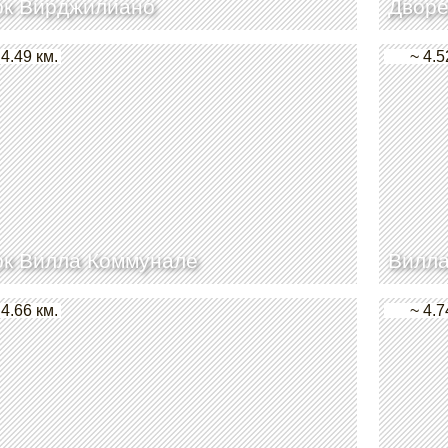
рк Вирджилиано
Дворе
 4.49 км.
~ 4.5
рк Вилла Коммунале
Вилла
 4.66 км.
~ 4.7