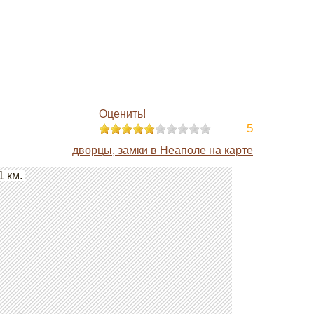
Оценить!
5
дворцы, замки в Неаполе на карте
1 км.