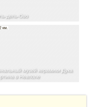
ль-дель-Ово
2 км.
нальный музей керамики Дука
ртина в Неаполе