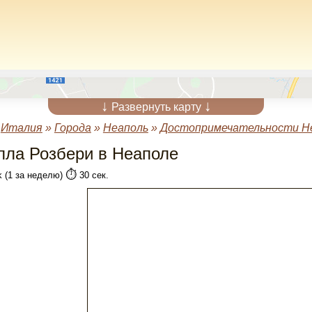
↓
↓
Развернуть карту
»
Италия
»
Города
»
Неаполь
»
Достопримечательности Н
лла Розбери в Неаполе
⏱️
k (1 за неделю)
30 сек.