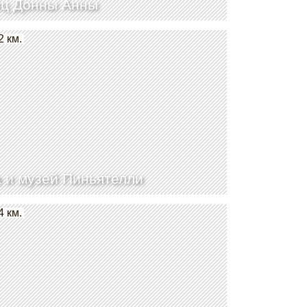
ц Донны Анны
2 км.
 и музей Пиньятелли
4 км.