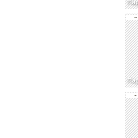
Па
~
Па
~