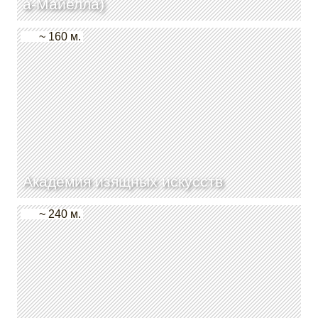
а-Майелла)
~ 160 м.
Академия изящных искусств
~ 240 м.