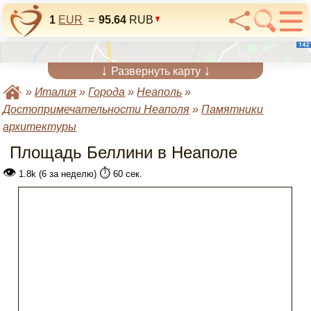
1
EUR
=
95.64
RUB
↓
↓
Развернуть карту
»
Италия
»
Города
»
Неаполь
»
Достопримечательности Неаполя
»
Памятники
архитектуры
Площадь Беллини в Неаполе
👁
⏱️
1.8k (6 за неделю)
60 сек.