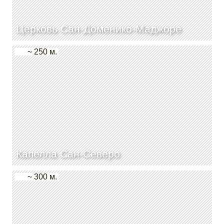
Церковь Сан-Доменико-Маджоре
~ 250 м.
Капелла Сан-Северо
~ 300 м.