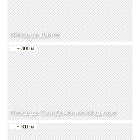
Площадь Данте
~ 300 м.
Площадь Сан-Доменико-Маджоре
~ 310 м.