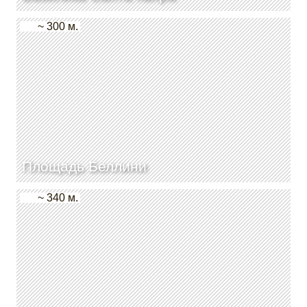
~ 300 м.
Площадь Беллини
~ 340 м.