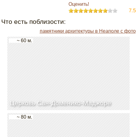
Оценить!
7.5
Что есть поблизости:
памятники архитектуры в Неаполе с фото
~ 60 м.
Церковь Сан-Доменико-Маджоре
~ 80 м.