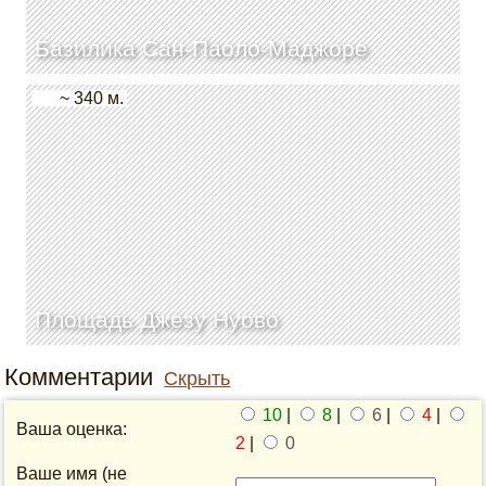
Базилика Сан-Паоло-Маджоре
~ 340 м.
Площадь Джезу Нуово
Комментарии
Скрыть
10
|
8
|
6
|
4
|
Ваша оценка:
2
|
0
Ваше имя (не