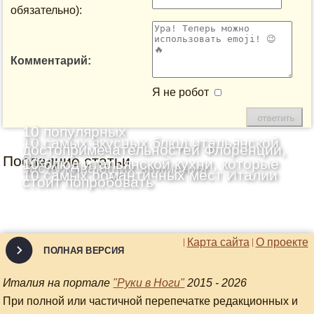
обязательно):
Комментарий:
Я не робот
10 популярных
10 самых вкусных блюд итальянской
достопримечательностей Флоренции,
Последние статьи
кухни
10 блюд итальянской кухни, которые
заслуживающих внимания
10 самых романтичных мест Италии
стоит попробовать
Карта сайта
О проекте
ПОЛНАЯ ВЕРСИЯ
Италия на портале
"Руки в Ноги"
2015 - 2026
При полной или частичной перепечатке редакционных и