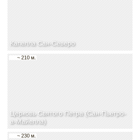
Капелла Сан-Северо
~ 210 м.
Церковь Святого Петра (Сан-Пьетро-
а-Майелла)
~ 230 м.