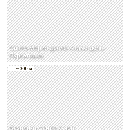
Санта-Мария-делле-Аниме-дель-
Пургаторио
~ 300 м.
Базилика Санта Кьяра