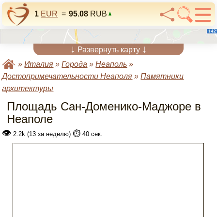
1
EUR
=
95.08
RUB
↓
↓
Развернуть карту
»
Италия
»
Города
»
Неаполь
»
Достопримечательности Неаполя
»
Памятники
архитектуры
Площадь Сан-Доменико-Маджоре в
Неаполе
👁
⏱️
2.2k (13 за неделю)
40 сек.