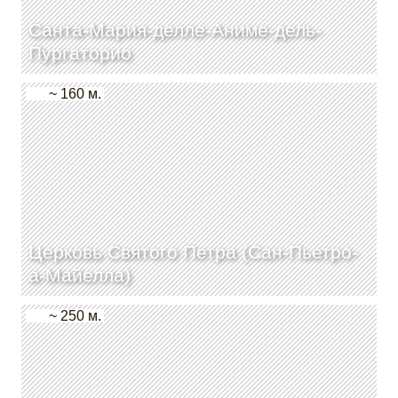
Санта-Мария-делле-Аниме-дель-
Пургаторио
~ 160 м.
Церковь Святого Петра (Сан-Пьетро-
а-Майелла)
~ 250 м.