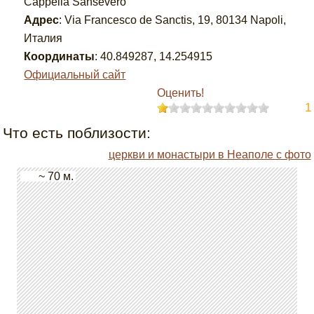
Cappella Sansevero
Адрес
:
Via Francesco de Sanctis, 19, 80134 Napoli,
Италия
Координаты
:
40.849287
,
14.254915
Официальный сайт
Оценить!
1
Что есть поблизости:
церкви и монастыри в Неаполе с фото
~ 70 м.