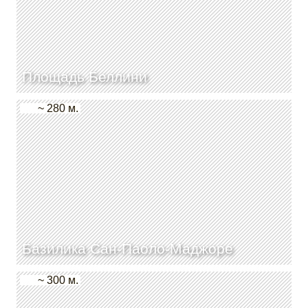
Площадь Беллини
~ 280 м.
Базилика Сан-Паоло-Маджоре
~ 300 м.