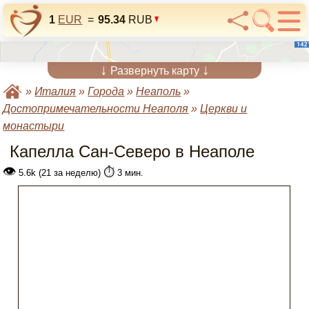
1
EUR
=
95.34
RUB
↓
↓
Развернуть карту
»
Италия
»
Города
»
Неаполь
»
Достопримечательности Неаполя
»
Церкви и
монастыри
Капелла Сан-Северо в Неаполе
👁
⏱️
5.6k (21 за неделю)
3 мин.