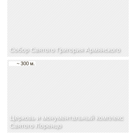
Собор Святого Григория Армянского
~ 300 м.
Церковь и монументальный комплекс
Святого Лоренцо