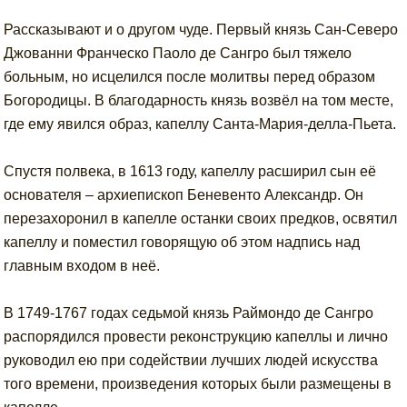
Рассказывают и о другом чуде. Первый князь Сан-Северо
Джованни Франческо Паоло де Сангро был тяжело
больным, но исцелился после молитвы перед образом
Богородицы. В благодарность князь возвёл на том месте,
где ему явился образ, капеллу Санта-Мария-делла-Пьета.
Спустя полвека, в 1613 году, капеллу расширил сын её
основателя – архиепископ Беневенто Александр. Он
перезахоронил в капелле останки своих предков, освятил
капеллу и поместил говорящую об этом надпись над
главным входом в неё.
В 1749-1767 годах седьмой князь Раймондо де Сангро
распорядился провести реконструкцию капеллы и лично
руководил ею при содействии лучших людей искусства
того времени, произведения которых были размещены в