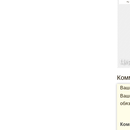
~
Цер
Ком
Ваша
Ваше
обяз
Ком