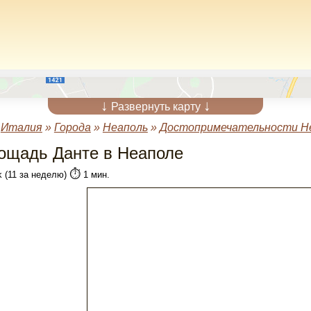
↓
↓
Развернуть карту
»
Италия
»
Города
»
Неаполь
»
Достопримечательности Н
ощадь Данте в Неаполе
⏱️
k (11 за неделю)
1 мин.