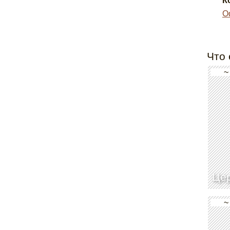
К
О
Что 
~
Цер
~