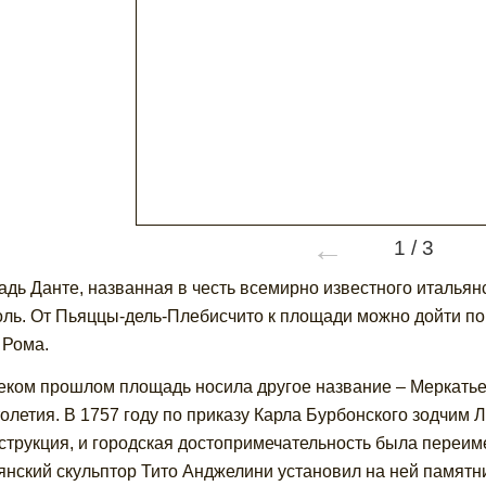
←
1
/
3
дь Данте, названная в честь всемирно известного итальянс
ль. От Пьяццы-дель-Плебисчито к площади можно дойти по
 Рома.
еком прошлом площадь носила другое название – Меркатьел
толетия. В 1757 году по приказу Карла Бурбонского зодчи
струкция, и городская достопримечательность была переим
янский скульптор Тито Анджелини установил на ней памятн