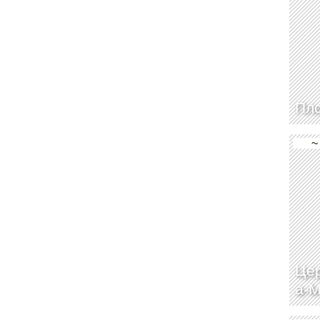
Пл
~
Цер
а-М