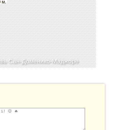
 м.
вь Сан-Доменико-Маджоре