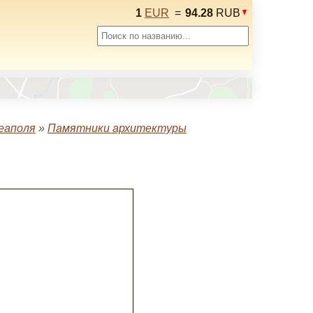
1
EUR
=
94.28
RUB
еаполя
»
Памятники архитектуры