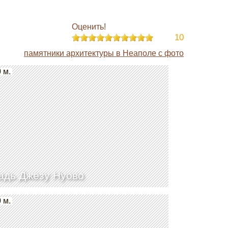
Оценить!
10
памятники архитектуры в Неаполе с фото
 м.
дь Джезу Нуово
 м.