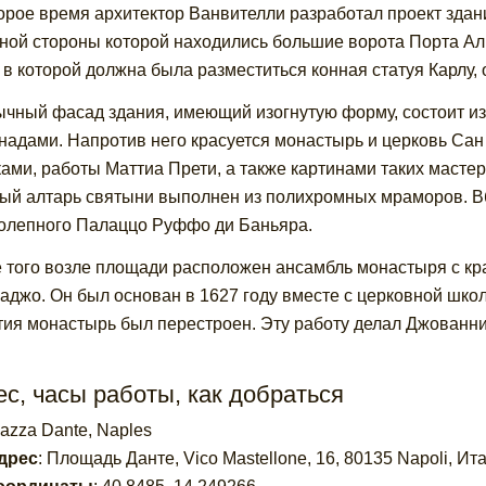
орое время архитектор Ванвителли разработал проект здан
ной стороны которой находились большие ворота Порта Аль
 в которой должна была разместиться конная статуя Карлу, 
чный фасад здания, имеющий изогнутую форму, состоит из
надами. Напротив него красуется монастырь и церковь Са
ами, работы Маттиа Прети, а также картинами таких масте
ый алтарь святыни выполнен из полихромных мраморов. В
олепного Палаццо Руффо ди Баньяра.
 того возле площади расположен ансамбль монастыря с к
аджо. Он был основан в 1627 году вместе с церковной школо
тия монастырь был перестроен. Эту работу делал Джованни
с, часы работы, как добраться
iazza Dante, Naples
дрес
:
Площадь Данте, Vico Mastellone, 16, 80135 Napoli, Ит