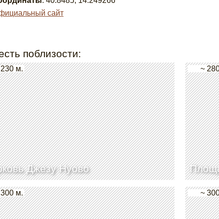
оординаты
:
40.8485
,
14.249266
фициальный сайт
есть поблизости:
 230 м.
~ 280
ковь Джезу Нуово
Площа
 300 м.
~ 300