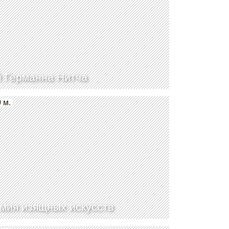
 Германна Нитча
 м.
мия изящных искусств