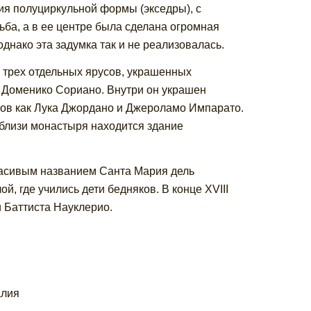
ия полуциркульной формы (экседры), с
ба, а в ее центре была сделана огромная
однако эта задумка так и не реализовалась.
 трех отдельных ярусов, украшенных
н Доменико Сориано. Внутри он украшен
ров как Лука Джордано и Джероламо Импарато.
близи монастыря находится здание
расивым названием Санта Мария дель
й, где учились дети бедняков. В конце XVIII
 Баттиста Науклерио.
алия