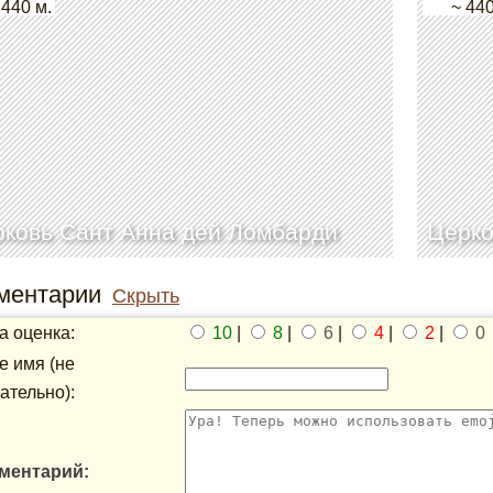
 440 м.
~ 440
ковь Сант Анна дей Ломбарди
Церко
ментарии
Скрыть
 оценка:
10
|
8
|
6
|
4
|
2
|
0
 имя (не
ательно):
ментарий: