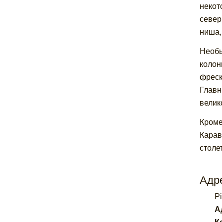
некот
север
ниша,
Необы
колон
фреск
Главн
велик
Кроме
Карав
столе
Адре
P
А