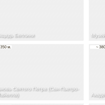
ощадь Беллини
Музей
 350 м.
~ 380
ковь Святого Петра (Сан-Пьетро-
айелла)
Акаде