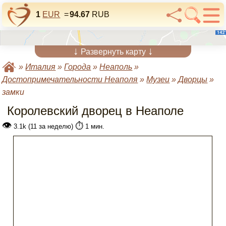
1
EUR
=
94.67
RUB
↓
↓
Развернуть карту
»
Италия
»
Города
»
Неаполь
»
Достопримечательности Неаполя
»
Музеи
»
Дворцы
»
замки
Королевский дворец в Неаполе
👁
⏱️
3.1k (11 за неделю)
1 мин.