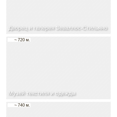
Дворец и галерея Зеваллос-Стильяно
~ 720 м.
Музей текстиля и одежды
~ 740 м.