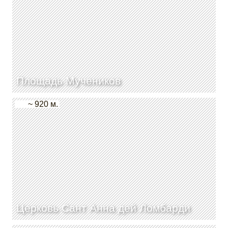
Площадь Мучеников
~ 920 м.
Церковь Сант Анна дей Ломбарди