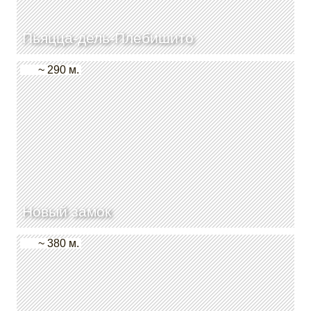
Пьяцца-дель-Плебишито
~ 290 м.
Новый замок
~ 380 м.