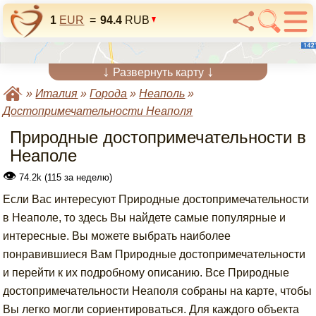
1
EUR
=
94.4
RUB
↓
↓
Развернуть карту
»
Италия
»
Города
»
Неаполь
»
Достопримечательности Неаполя
Природные достопримечательности в
Неаполе
👁
74.2k (115 за неделю)
Если Вас интересуют Природные достопримечательности
в Неаполе, то здесь Вы найдете самые популярные и
интересные. Вы можете выбрать наиболее
понравившиеся Вам Природные достопримечательности
и перейти к их подробному описанию. Все Природные
достопримечательности Неаполя собраны на карте, чтобы
Вы легко могли сориентироваться. Для каждого объекта