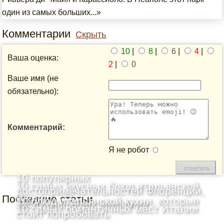
один из самых больших...»
Комментарии
Скрыть
10
|
8
|
6
|
4
|
Ваша оценка:
2
|
0
Ваше имя (не
обязательно):
Комментарий:
Я не робот
10 популярных
10 самых вкусных блюд итальянской
достопримечательностей Флоренции,
Последние статьи
кухни
10 блюд итальянской кухни, которые
заслуживающих внимания
10 самых романтичных мест Италии
стоит попробовать