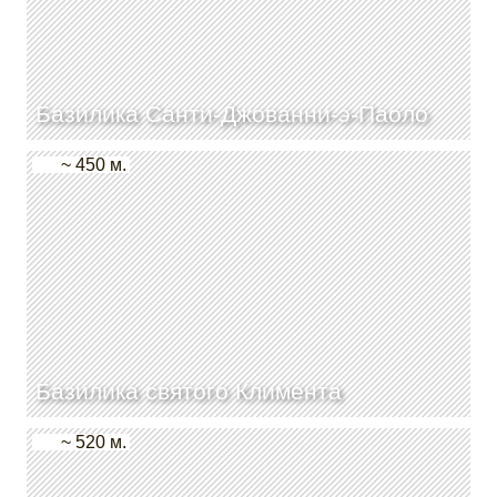
Базилика Санти-Джованни-э-Паоло
~ 450 м.
Базилика святого Климента
~ 520 м.