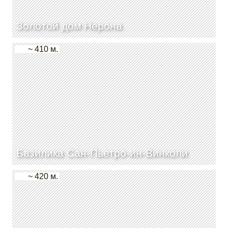
Золотой дом Нерона
~ 410 м.
Базилика Сан-Пьетро-ин-Винколи
~ 420 м.