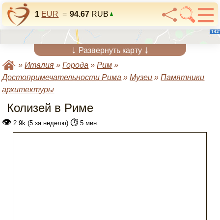
1
EUR
=
94.67
RUB
↓
↓
Развернуть карту
»
Италия
»
Города
»
Рим
»
Достопримечательности Рима
»
Музеи
»
Памятники
архитектуры
Колизей в Риме
👁
⏱️
2.9k (5 за неделю)
5 мин.