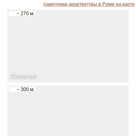
памятники архитектуры в Риме на карте
~ 270 м.
Палатин
~ 300 м.