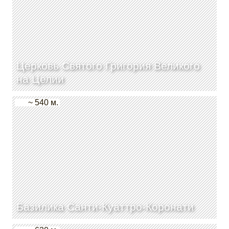
Церковь Святого Григория Великого
на Целии
~ 540 м.
Базилика Санти-Куаттро-Коронати