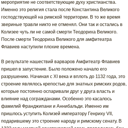
мероприятие не соответствующие духу христианства.
Именно это религия стала после Константина Великого
господствующей на римской территории. В то же время
звериные травли никто не отменял. Они так и остались в
Колизее чуть ли не самой смерти Теодориха Великого.
После смерти Теодориха Великого для амфитеатра
Флавиев наступили плохие времена.
В результате нашествий варваров Амфитеатр Флавиев
пришел в запустение. Было положено начало его
разрушению. Начиная с XI века и вплоть до 1132 года, это
строение являлось крепостью для знатных римских родов,
которые постоянно оспаривали друг у друга власть и
влияние над согражданами. Особенно это касалось
фамилий Франджипани и Аннибальди. Именно им
пришлось уступить Колизей императору Генриху VII,
подарившему это строение народу и римскому сенату. В