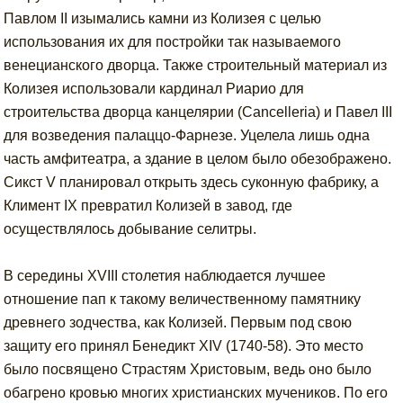
Павлом II изымались камни из Колизея с целью
использования их для постройки так называемого
венецианского дворца. Также строительный материал из
Колизея использовали кардинал Риарио для
строительства дворца канцелярии (Cancelleria) и Павел III
для возведения палаццо-Фарнезе. Уцелела лишь одна
часть амфитеатра, а здание в целом было обезображено.
Сикст V планировал открыть здесь суконную фабрику, а
Климент IX превратил Колизей в завод, где
осуществлялось добывание селитры.
В середины XVIII столетия наблюдается лучшее
отношение пап к такому величественному памятнику
древнего зодчества, как Колизей. Первым под свою
защиту его принял Бенедикт XIV (1740-58). Это место
было посвящено Страстям Христовым, ведь оно было
обагрено кровью многих христианских мучеников. По его