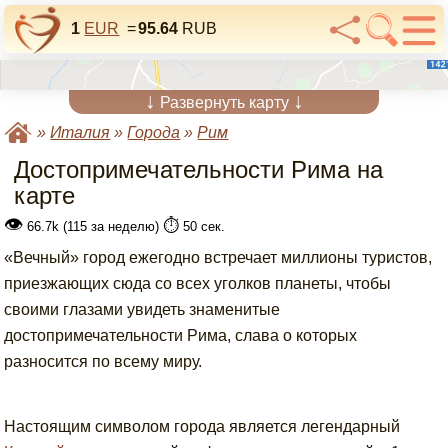
1
EUR
=
95.64
RUB
↓
↓
Развернуть карту
»
Италия
»
Города
»
Рим
Достопримечательности Рима на
карте
👁
⏱️
66.7k (115 за неделю)
50 сек.
«Вечный» город ежегодно встречает миллионы туристов,
приезжающих сюда со всех уголков планеты, чтобы
своими глазами увидеть знаменитые
достопримечательности Рима, слава о которых
разносится по всему миру.
Настоящим символом города является легендарный