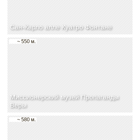
Сан-Карло алле Куатро Фонтане
~ 550 м.
Миссионерский музей Пропаганды
Веры
~ 580 м.