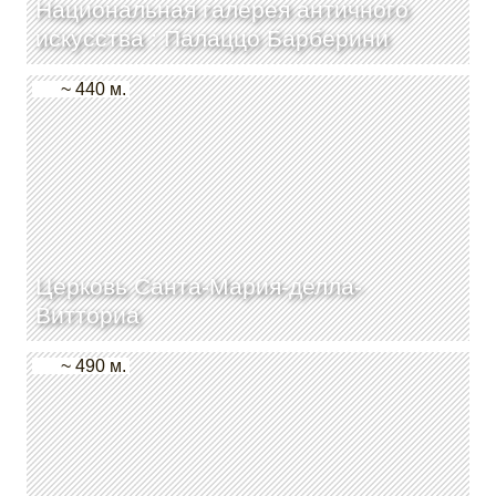
Национальная галерея античного
искусства : Палаццо Барберини
~ 440 м.
Церковь Санта-Мария-делла-
Витториа
~ 490 м.