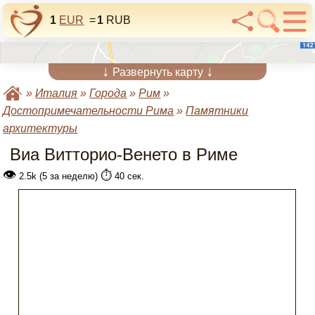
1
EUR
=
1
RUB
↓
↓
Развернуть карту
»
Италия
»
Города
»
Рим
»
Достопримечательности Рима
»
Памятники
архитектуры
Виа Витторио-Венето в Риме
👁
⏱️
2.5k (5 за неделю)
40 сек.