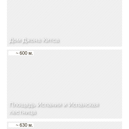
Дом Джона Китса
~ 600 м.
Площадь Испании и Испанская
лестница
~ 630 м.