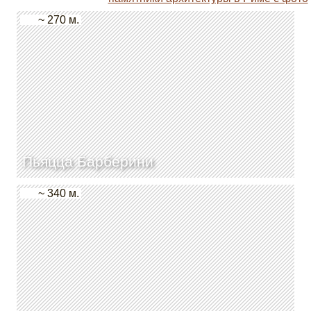
~ 270 м.
Пьяцца Барберини
~ 340 м.