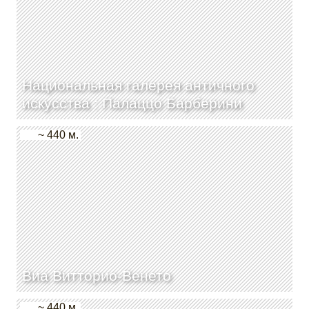
Национальная галерея античного
искусства : Палаццо Барберини
~ 440 м.
Виа Витторио-Венето
~ 440 м.