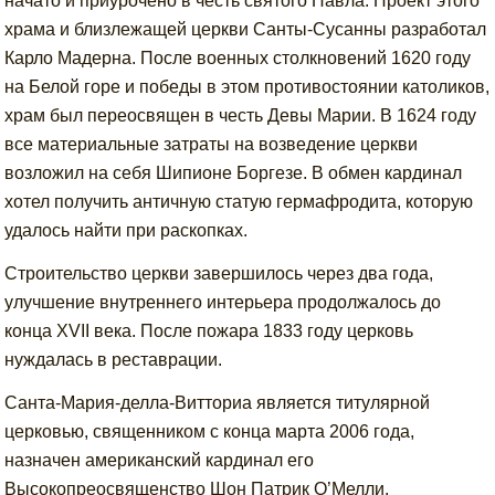
начато и приурочено в честь святого Павла. Проект этого
храма и близлежащей церкви Санты-Сусанны разработал
Карло Мадерна. После военных столкновений 1620 году
на Белой горе и победы в этом противостоянии католиков,
храм был переосвящен в честь Девы Марии. В 1624 году
все материальные затраты на возведение церкви
возложил на себя Шипионе Боргезе. В обмен кардинал
хотел получить античную статую гермафродита, которую
удалось найти при раскопках.
Строительство церкви завершилось через два года,
улучшение внутреннего интерьера продолжалось до
конца XVII века. После пожара 1833 году церковь
нуждалась в реставрации.
Санта-Мария-делла-Витториа является титулярной
церковью, священником с конца марта 2006 года,
назначен американский кардинал его
Высокопреосвященство Шон Патрик О’Мелли.