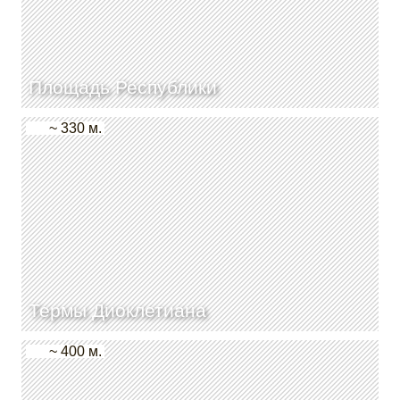
Площадь Республики
~ 330 м.
Термы Диоклетиана
~ 400 м.