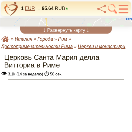
1
EUR
=
95.64
RUB
↓
↓
Развернуть карту
»
Италия
»
Города
»
Рим
»
Достопримечательности Рима
»
Церкви и монастыри
Церковь Санта-Мария-делла-
Витториа в Риме
👁
⏱️
3.1k (14 за неделю)
50 сек.