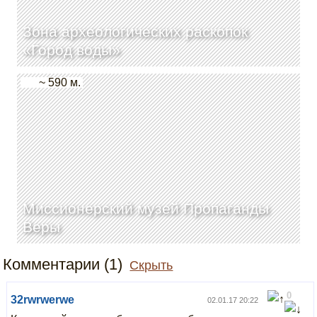
Зона археологических раскопок
«Город воды»
~ 590 м.
Миссионерский музей Пропаганды
Веры
Комментарии (1)
Скрыть
0
32rwrwerwe
02.01.17 20:22