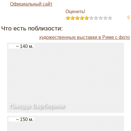
Официальный сайт
Оценить!
5
Что есть поблизости:
художественные выставки в Риме с фото
~ 140 м.
Пьяцца Барберини
~ 150 м.