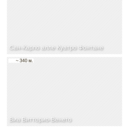
Сан-Карло алле Куатро Фонтане
~ 340 м.
Виа Витторио-Венето