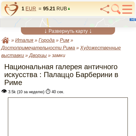
1
EUR
=
95.21
RUB
↓
↓
Развернуть карту
»
Италия
»
Города
»
Рим
»
Достопримечательности Рима
»
Художественные
выставки
»
Дворцы
»
замки
Национальная галерея античного
искусства : Палаццо Барберини в
Риме
👁
⏱️
3.5k (10 за неделю)
40 сек.