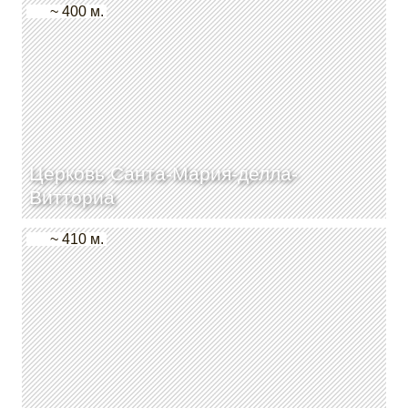
~ 400 м.
Церковь Санта-Мария-делла-
Витториа
~ 410 м.