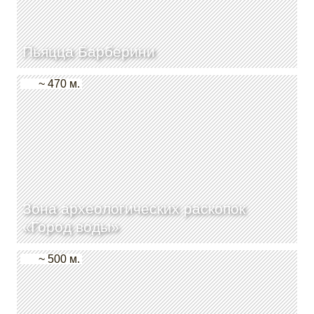
Пьяцца Барберини
~ 470 м.
Зона археологических раскопок
«Город воды»
~ 500 м.