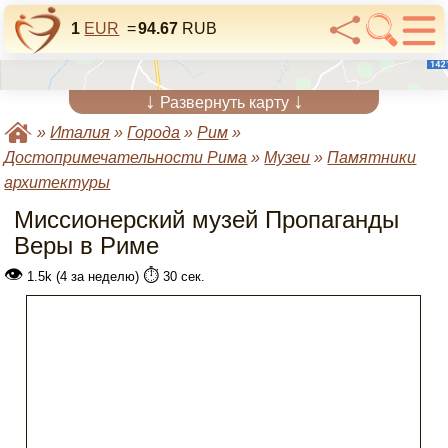
1
EUR
=
94.67
RUB
↓
↓
Развернуть карту
»
Италия
»
Города
»
Рим
»
Достопримечательности Рима
»
Музеи
»
Памятники
архитектуры
Миссионерский музей Пропаганды
Веры в Риме
👁
⏱️
1.5k (4 за неделю)
30 сек.