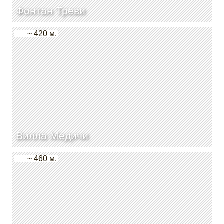
Фонтан Треви
~ 420 м.
Вилла Медичи
~ 460 м.