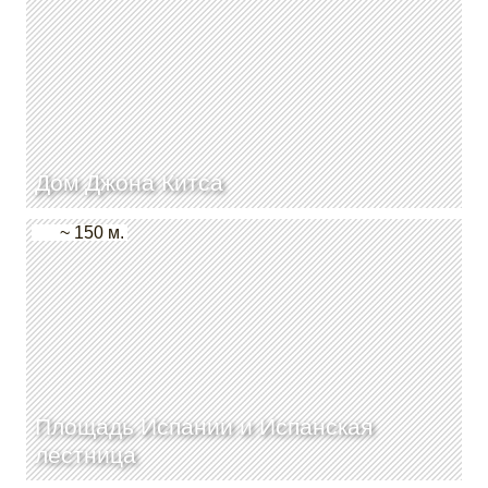
Дом Джона Китса
~ 150 м.
Площадь Испании и Испанская
лестница