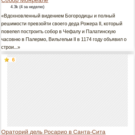
Собор Монреале
4.3k (4 за неделю)
«Вдохновленный видением Богородицы и полный
решимости превзойти своего деда Рожера II, который
повелел построить собор в Чефалу и Палатинскую
часовню в Палермо, Вильгельм II в 1174 году объявил о
строи...»
6
Ораторий дель Росарио в Санта-Сита