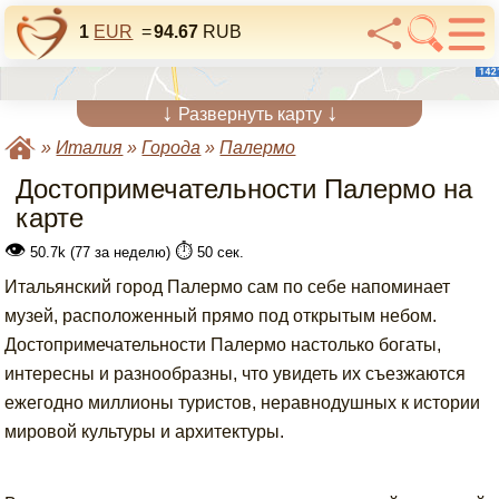
1
EUR
=
94.67
RUB
↓
↓
Развернуть карту
»
Италия
»
Города
»
Палермо
Достопримечательности Палермо на
карте
👁
⏱️
50.7k (77 за неделю)
50 сек.
Итальянский город Палермо сам по себе напоминает
музей, расположенный прямо под открытым небом.
Достопримечательности Палермо настолько богаты,
интересны и разнообразны, что увидеть их съезжаются
ежегодно миллионы туристов, неравнодушных к истории
мировой культуры и архитектуры.