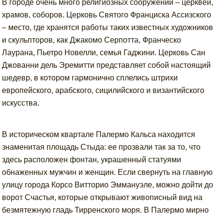
В городе очень много религиозных сооружений – церквей,
храмов, соборов. Церковь Святого Франциска Ассизского
– место, где хранятся работы таких известных художников
и скульпторов, как Джакомо Серпотта, Франческо
Лаурана, Пьетро Новелли, семья Гаджини. Церковь Сан
Джованни дель Эремитти представляет собой настоящий
шедевр, в котором гармонично сплелись штрихи
европейского, арабского, сицилийского и византийского
искусства.
В историческом квартале Палермо Кальса находится
знаменитая площадь Стыда: ее прозвали так за то, что
здесь расположен фонтан, украшенный статуями
обнаженных мужчин и женщин. Если свернуть на главную
улицу города Корсо Витторио Эммануэле, можно дойти до
ворот Счастья, которые открывают живописный вид на
безмятежную гладь Тирренского моря. В Палермо мирно