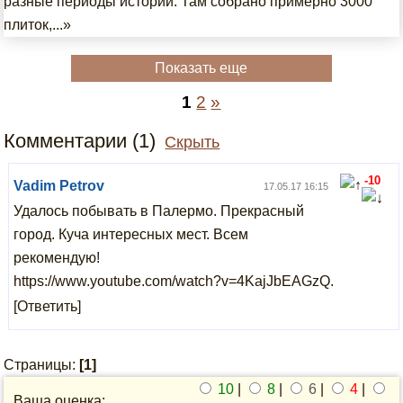
разные периоды истории. Там собрано примерно 3000
плиток,...»
Показать еще
1
2
»
Комментарии (1)
Скрыть
-10
Vadim Petrov
17.05.17 16:15
Удалось побывать в Палермо. Прекрасный
город. Куча интересных мест. Всем
рекомендую!
https://www.youtube.com/watch?v=4KajJbEAGzQ.
[Ответить]
Страницы:
[1]
10
|
8
|
6
|
4
|
Ваша оценка: