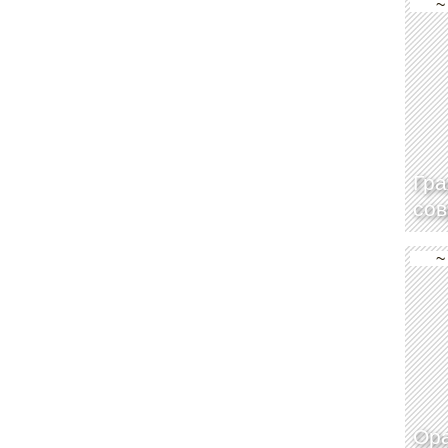
~
Гра
сов
~
Ора