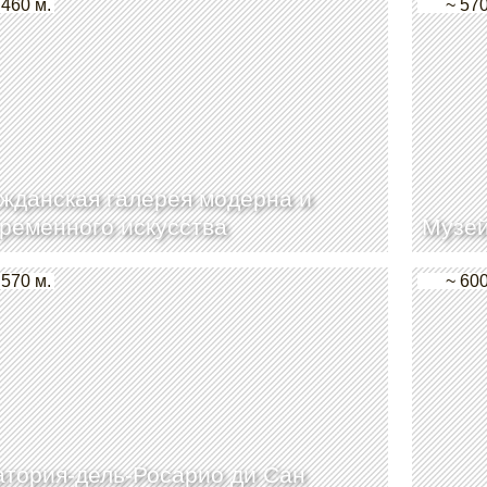
 460 м.
~ 570
жданская галерея модерна и
ременного искусства
Музей
 570 м.
~ 600
тория-дель-Росарио ди Сан