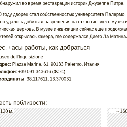
обнаружил во время реставрации историк Джузеппе Питре.
0 году дворец стал собственностью университета Палермо, 
но удалось добиться разрешения на открытие здесь музея 
ическая церковь. В музее инквизиции сейчас ещё продолжае
ителей открылась камера, где содержался Диего Ла Матина.
с, часы работы, как добраться
seo dell'Inquisizione
дрес
:
Piazza Marina, 61, 90133 Palermo, Италия
елефон
:
+39 091 343616 (Факс)
оординаты
:
38.117611
,
13.370031
есть поблизости:
 120 м.
~ 160