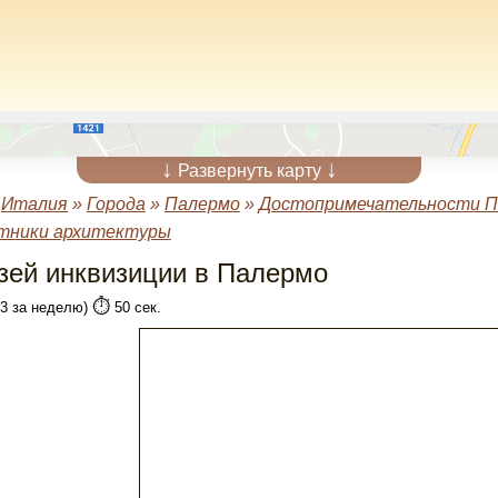
↓
↓
Развернуть карту
»
Италия
»
Города
»
Палермо
»
Достопримечательности П
тники архитектуры
зей инквизиции в Палермо
⏱️
(3 за неделю)
50 сек.