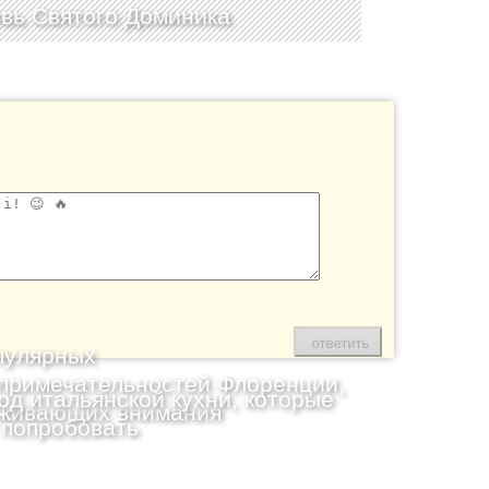
вь Святого Доминика
пулярных
примечательностей Флоренции,
юд итальянской кухни, которые
живающих внимания
 попробовать