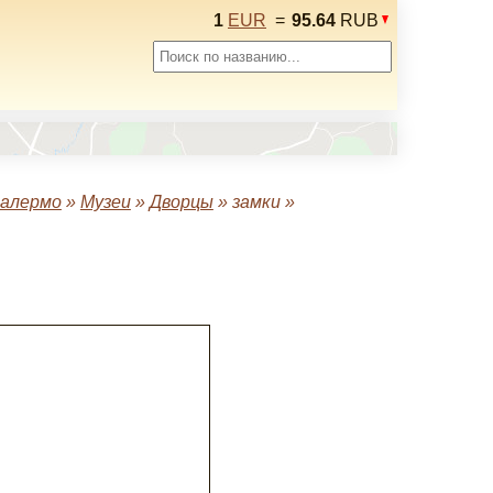
1
EUR
=
95.64
RUB
алермо
»
Музеи
»
Дворцы
»
замки
»