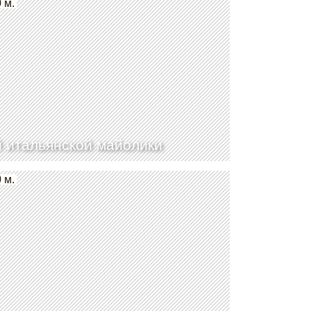
 м.
 итальянской майолики
 м.