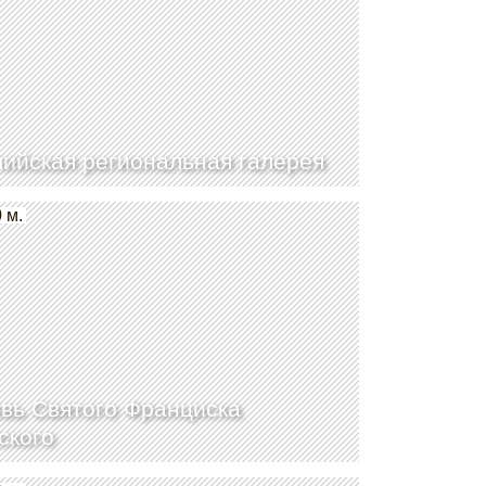
ийская региональная галерея
 м.
вь Святого Франциска
ского