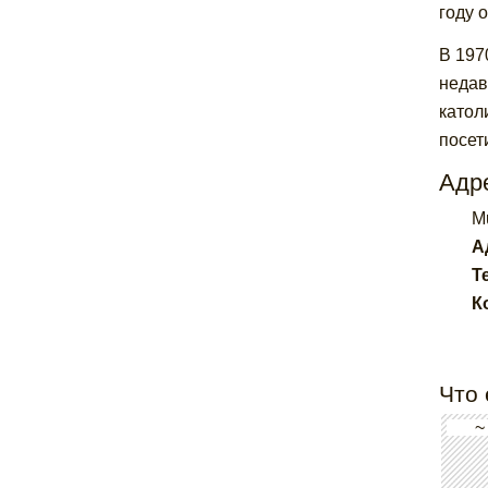
году 
В 197
недав
катол
посет
Адре
Mu
А
Т
К
Что 
~