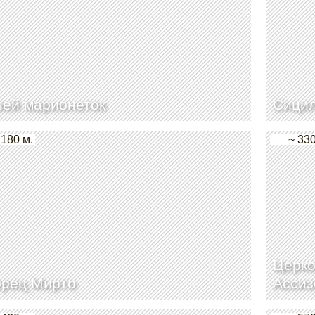
ей марионеток
Сицил
 180 м.
~ 330
Церко
орец Мирто
Ассиз