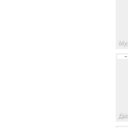
Муз
~
Дв