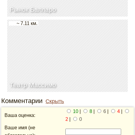
Рынок Балларо
~ 7.11 км.
Театр Массимо
Комментарии
Скрыть
10
|
8
|
6
|
4
|
Ваша оценка:
2
|
0
Ваше имя (не