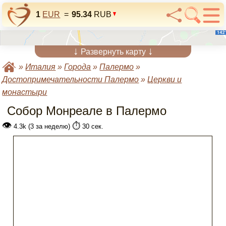
1
EUR
=
95.34
RUB
↓
↓
Развернуть карту
»
Италия
»
Города
»
Палермо
»
Достопримечательности Палермо
»
Церкви и
монастыри
Собор Монреале в Палермо
👁
⏱️
4.3k (3 за неделю)
30 сек.