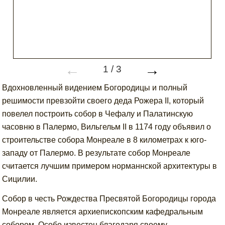
←
→
1
/
3
Вдохновленный видением Богородицы и полный
решимости превзойти своего деда Рожера II, который
повелел построить собор в Чефалу и Палатинскую
часовню в Палермо, Вильгельм II в 1174 году объявил о
строительстве собора Монреале в 8 километрах к юго-
западу от Палермо. В результате собор Монреале
считается лучшим примером норманнской архитектуры в
Сицилии.
Собор в честь Рождества Пресвятой Богородицы города
Монреале является архиепископским кафедральным
собором. Особо известен благодаря своему