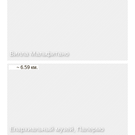
Вилла Мальфитано
~ 6.59 км.
Епархиальный музей, Палермо