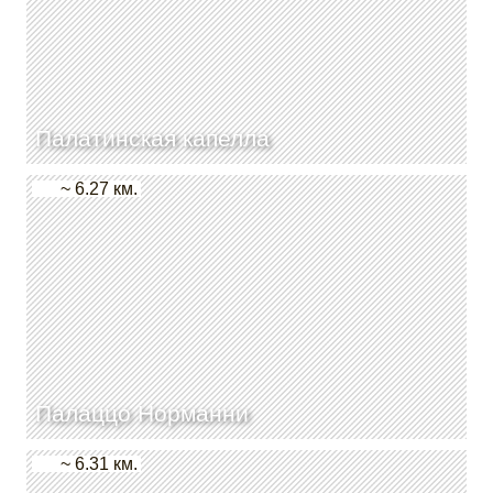
Палатинская капелла
~ 6.27 км.
Палаццо Норманни
~ 6.31 км.