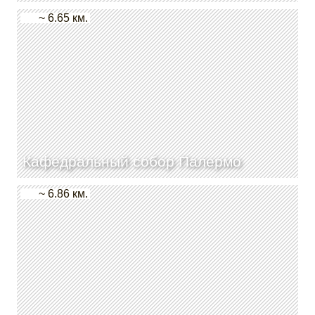
~ 6.65 км.
Кафедральный собор Палермо
~ 6.86 км.