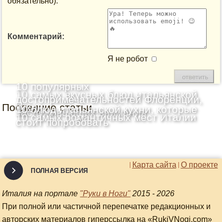
обязательно):
Комментарий:
Я не робот
10 популярных
10 самых вкусных блюд итальянской
достопримечательностей Флоренции,
Последние статьи
кухни
10 блюд итальянской кухни, которые
заслуживающих внимания
10 самых романтичных мест Италии
стоит попробовать
Карта сайта
О проекте
ПОЛНАЯ ВЕРСИЯ
Италия на портале
"Руки в Ноги"
2015 - 2026
При полной или частичной перепечатке редакционных и
авторских материалов гиперссылка на «RukiVNogi.com»