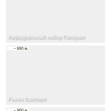
Кафедральный собор Палермо
~ 680 м.
Рынок Балларо
~ 900 м.