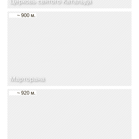
Церковь святого Катальда
~ 900 м.
Марторана
~ 920 м.