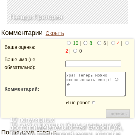
Пьяцца Претория
Комментарии
Скрыть
10
|
8
|
6
|
4
|
Ваша оценка:
2
|
0
Ваше имя (не
обязательно):
Комментарий:
Я не робот
10 популярных
10 самых вкусных блюд итальянской
достопримечательностей Флоренции,
Последние статьи
кухни
10 блюд итальянской кухни, которые