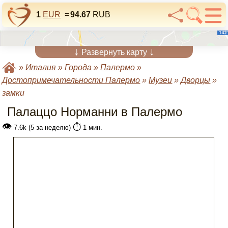
1
EUR
=
94.67
RUB
↓
↓
Развернуть карту
»
Италия
»
Города
»
Палермо
»
Достопримечательности Палермо
»
Музеи
»
Дворцы
»
замки
Палаццо Норманни в Палермо
👁
⏱️
7.6k (5 за неделю)
1 мин.