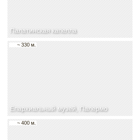
Палатинская капелла
~ 330 м.
Епархиальный музей, Палермо
~ 400 м.