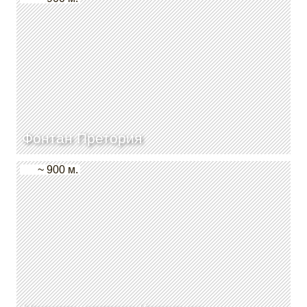
Фонтан Претория
~ 900 м.