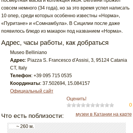
посмертная маска и коллекция икон. Беллини прожил
совсем немного (34 года), но за это время успел написать
10 опер, среди которых особенно известны «Норма»,
«Пуритане» и «Сомнамбула». В Сицилии после даже
появилось блюдо из макарон под названием «Норма».
Адрес, часы работы, как добраться
Museo Belliniano
Адрес
:
Piazza S. Francesco d'Assisi, 3, 95124 Catania
CT, Italy
Телефон
:
+39 095 715 0535
Координаты
:
37.502694
,
15.084157
Официальный сайт
Оценить!
0
музеи в Катании на карте
Что есть поблизости:
~ 260 м.