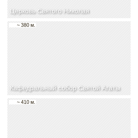
Церковь Святого Николая
~ 380 м.
Кафедральный собор Святой Агаты
~ 410 м.