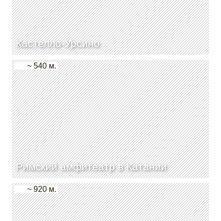
Кастелло-Урсино
~ 540 м.
Римский амфитеатр в Катании
~ 920 м.