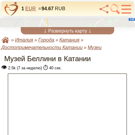
1
EUR
=
94.67
RUB
↓
↓
Развернуть карту
»
Италия
»
Города
»
Катания
»
Достопримечательности Катании
»
Музеи
Музей Беллини в Катании
👁
⏱️
2.5k (7 за неделю)
40 сек.