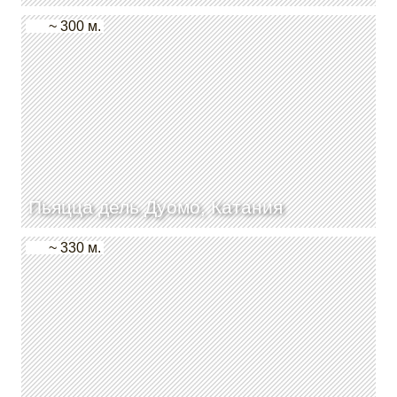
~ 300 м.
Пьяцца дель Дуомо, Катания
~ 330 м.