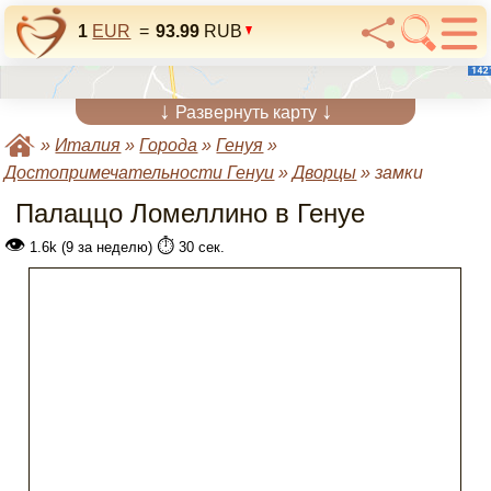
1
EUR
=
93.99
RUB
↓
↓
Развернуть карту
»
Италия
»
Города
»
Генуя
»
Достопримечательности Генуи
»
Дворцы
»
замки
Палаццо Ломеллино в Генуе
👁
⏱️
1.6k (9 за неделю)
30 сек.