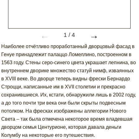
←
→
1
/
4
Наиболее отчётливо проработанный дворцовый фасад в
Генуе принадлежит палаццо Ломеллино, построенном в
1563 году. Стены серо-синего цвета украшает лепнина, во
внутреннем дворике множество статуй нимф, изваянных
в XVIII веке. Во дворце теперь видны фрески Бернардо
Строцци, написанные им в XVII столетии и прекрасно
сохранившиеся. Их, кстати, обнаружили лишь в 2002 году,
а до того почти три века они были скрыты подвесным
потолком. На фресках изображены аллегории Нового
Света – так была отмечена некоторое время владевшая
дворцом семья Центурионе, которая давала деньги
Колумбу на некоторые его путешествия.