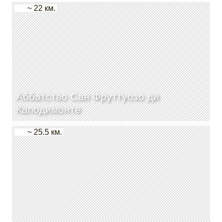
~ 22 км.
Аббатство Сан Фруттуозо ди
Каподимонте
~ 25.5 км.