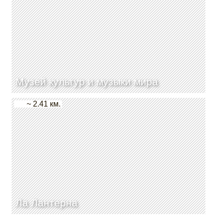
Музей культур и музыки мира
~ 2.41 км.
Ла Лантерна