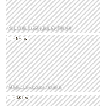
Королевский дворец Генуя
~ 870 м.
Морской музей Галата
~ 1.08 км.