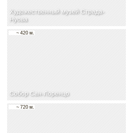
Художественный музей Страда-
Нуова
~ 420 м.
Собор Сан-Лоренцо
~ 720 м.