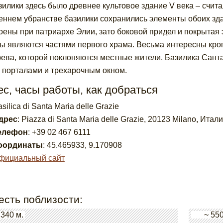
зилики здесь было древнее культовое здание V века – счита
еннем убранстве базилики сохранились элементы обоих зд
оены при патриархе Элии, зато боковой придел и покрытая
ы являются частями первого храма. Весьма интересны кроп
рева, которой поклоняются местные жители. Базилика Сант
 порталами и трехарочным окном.
с, часы работы, как добраться
silica di Santa Maria delle Grazie
дрес
:
Piazza di Santa Maria delle Grazie, 20123 Milano, Итал
елефон
:
+39 02 467 6111
оординаты
:
45.465933
,
9.170908
фициальный сайт
есть поблизости:
 340 м.
~ 550