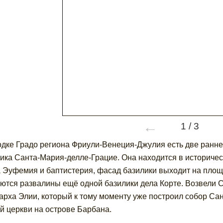
←
1
/
3
одке Градо региона Фриули-Венеция-Джулия есть две раннех
ика Санта-Мария-делле-Грацие. Она находится в историчес
 Эуфемия и баптистерия, фасад базилики выходит на площа
ются развалины ещё одной базилики дела Корте. Возвели С
арха Элии, который к тому моменту уже построил собор Са
й церкви на острове Барбана.