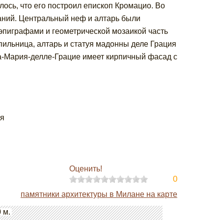
лось, что его построил епископ Кромацио. Во
аний. Центральный неф и алтарь были
 эпиграфами и геометрической мозаикой часть
ильница, алтарь и статуя мадонны деле Грация
а-Мария-делле-Грацие имеет кирпичный фасад с
ия
Оценить!
0
памятники архитектуры в Милане на карте
 м.