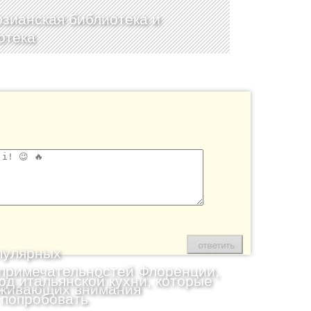
зианская библиотека и
отека
пулярных
примечательностей Флоренции,
юд итальянской кухни, которые
живающих внимания
 попробовать