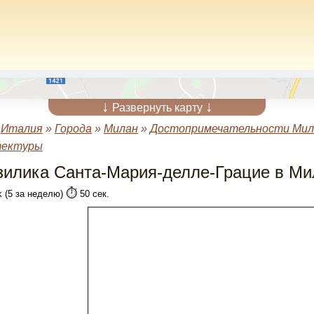
↓
↓
Развернуть карту
»
Италия
»
Города
»
Милан
»
Достопримечательности Мил
тектуры
зилика Санта-Мария-делле-Грацие в Ми
⏱️
k (5 за неделю)
50 сек.