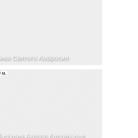
ика Святого Амвросия
 м.
-студия Акилле Кастильони