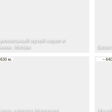
иональный музей науки и
ники, Милан
Базил
 630 м.
~ 640
ковь святого Маврикия
Музей