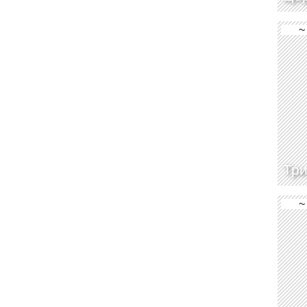
~
Тр
~