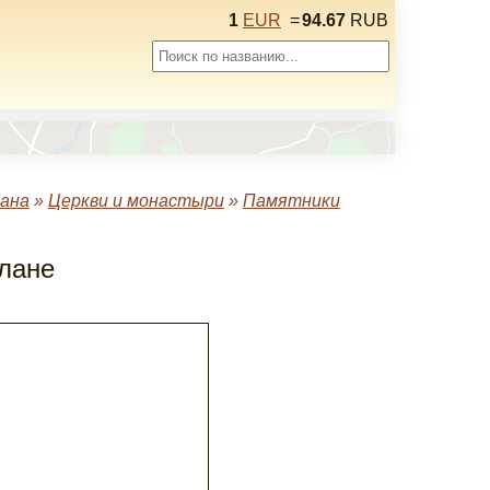
1
EUR
=
94.67
RUB
ана
»
Церкви и монастыри
»
Памятники
лане