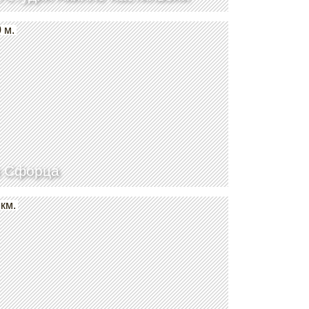
 м.
к Сфорца
 км.