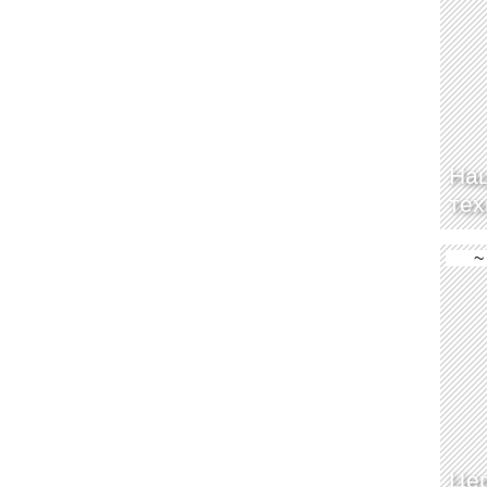
Нац
тех
~
Цер