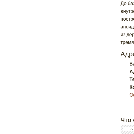
До ба
внутр
постр
апсид
из де
тремя
Адре
Ba
А
Т
К
О
Что 
~