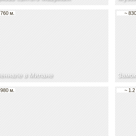
 760 м.
~ 830
иеннале в Милане
Замо
 980 м.
~ 1.2