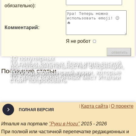
обязательно):
Комментарий:
Я не робот
10 популярных
10 самых вкусных блюд итальянской
достопримечательностей Флоренции,
Последние статьи
кухни
10 блюд итальянской кухни, которые
заслуживающих внимания
10 самых романтичных мест Италии
стоит попробовать
Карта сайта
О проекте
ПОЛНАЯ ВЕРСИЯ
Италия на портале
"Руки в Ноги"
2015 - 2026
При полной или частичной перепечатке редакционных и