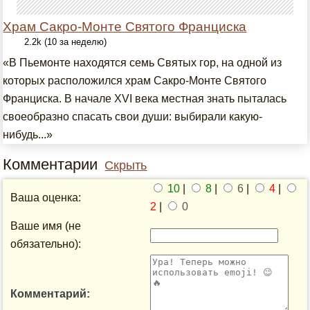
Храм Сакро-Монте Святого Франциска
2.2k (10 за неделю)
«В Пьемонте находятся семь Святых гор, на одной из
которых расположился храм Сакро-Монте Святого
Франциска. В начале XVI века местная знать пыталась
своеобразно спасать свои души: выбирали какую-
нибудь...»
Комментарии
Скрыть
10
|
8
|
6
|
4
|
Ваша оценка:
2
|
0
Ваше имя (не
обязательно):
Комментарий: