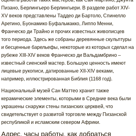
Пизано, Берлингьеро Берлингьери. В разделе работ XIV-
XV веков представлены Таддео ди Бартоло, Спинелло
Аретино, Буонамико Буфальмакко, Липпо Менни,
Франческо ди Трайно и прочих известных живописцев
того периода. Здесь же собраны деревянные скульптуры
и бесценные барельефы, некоторые из которых сделал на
рубеже XIII-XIV веков Франческо ди Вальдамбрино –
известный сиенский мастер. Большую ценность имеют
лицевые рукописи, датированные XII-XIV веками,
например, иллюстрированная Библия (1168 год).
Национальный музей Сан Маттео хранит также
керамические элементы, которыми в Средние века были
украшены снаружи стены пизанских церквей, что
свидетельствует о развитой торговле между Пизанской
республикой и исламским севером Африки.
Адрес, часы работы, как добраться