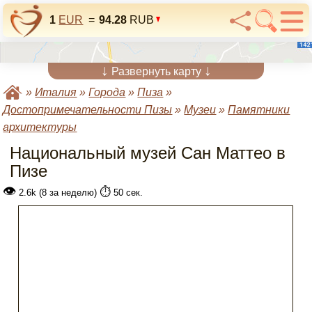
1
EUR
=
94.28
RUB
↓
↓
Развернуть карту
»
Италия
»
Города
»
Пиза
»
Достопримечательности Пизы
»
Музеи
»
Памятники
архитектуры
Национальный музей Сан Маттео в
Пизе
👁
⏱️
2.6k (8 за неделю)
50 сек.