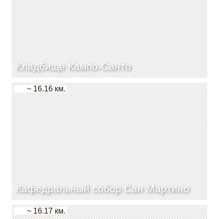
Кладбище Кампо-Санто
~ 16.16 км.
Кафедральный собор Сан Мартино
~ 16.17 км.