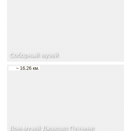
Соборный музей
~ 16.26 км.
Дом-музей Джакомо Пуччини