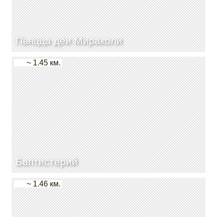
Пьяцца деи Мираколи
~ 1.45 км.
Баптистерий
~ 1.46 км.