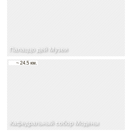
Палаццо дей Музеи
~ 24.5 км.
Кафедральный собор Модены