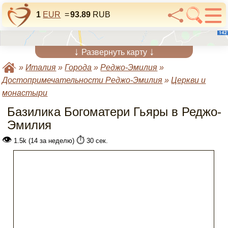
1
EUR
=
93.89
RUB
↓
↓
Развернуть карту
»
Италия
»
Города
»
Реджо-Эмилия
»
Достопримечательности Реджо-Эмилия
»
Церкви и
монастыри
Базилика Богоматери Гьяры в Реджо-
Эмилия
👁
⏱️
1.5k (14 за неделю)
30 сек.