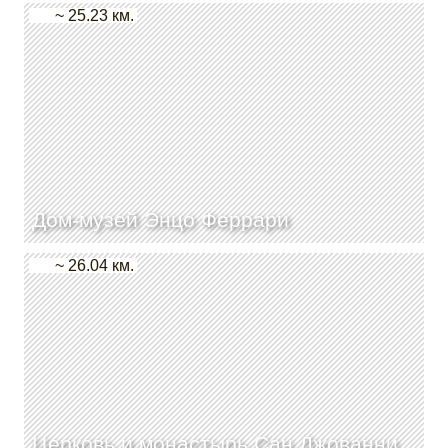
~ 25.23 км.
Дом-музей Энцо Феррари
~ 26.04 км.
Церковь и монастырь Сан Джованни