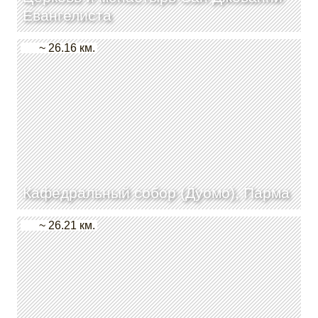
Евангелиста
~ 26.16 км.
Кафедральный собор (Дуомо), Парма
~ 26.21 км.