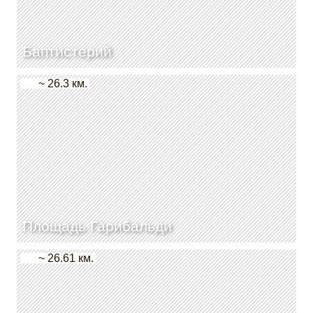
Баптистерий
~ 26.3 км.
Площадь Гарибальди
~ 26.61 км.