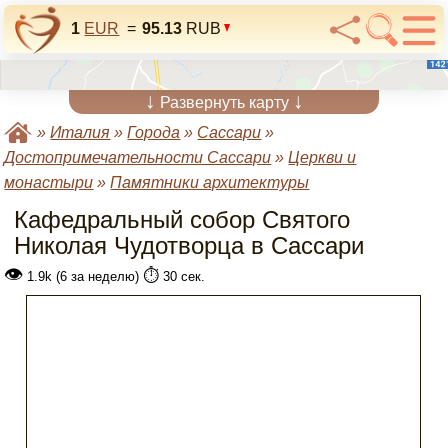
1
EUR
=
95.13
RUB
↓
↓
Развернуть карту
»
Италия
»
Города
»
Сассари
»
Достопримечательности Сассари
»
Церкви и
монастыри
»
Памятники архитектуры
Кафедральный собор Святого
Николая Чудотворца в Сассари
👁
⏱️
1.9k (6 за неделю)
30 сек.