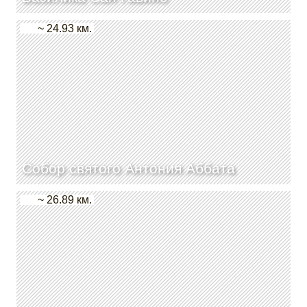
~ 24.93 км.
Собор святого Антония Аббата
~ 26.89 км.