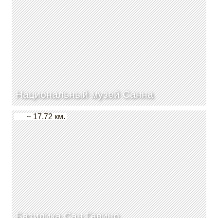
Национальный музей Санна
~ 17.72 км.
Базилика Сан Гавино