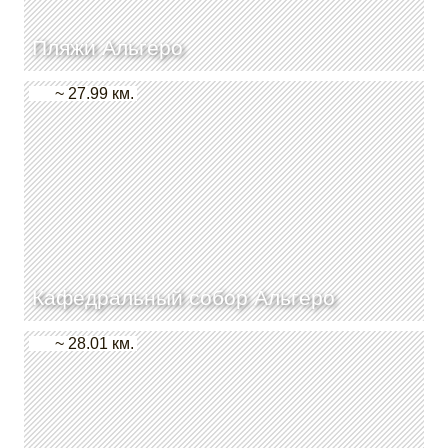
Пляжи Альгеро
~ 27.99 км.
Кафедральный собор Альгеро
~ 28.01 км.