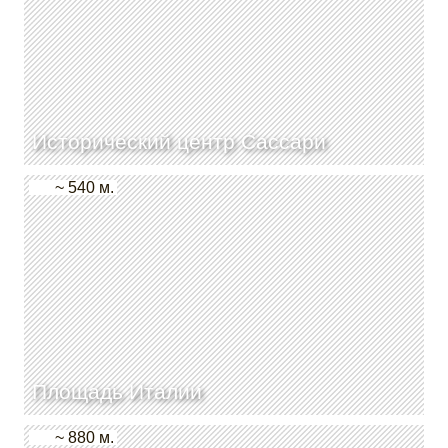
Исторический центр Сассари
~ 540 м.
Площадь Италии
~ 880 м.