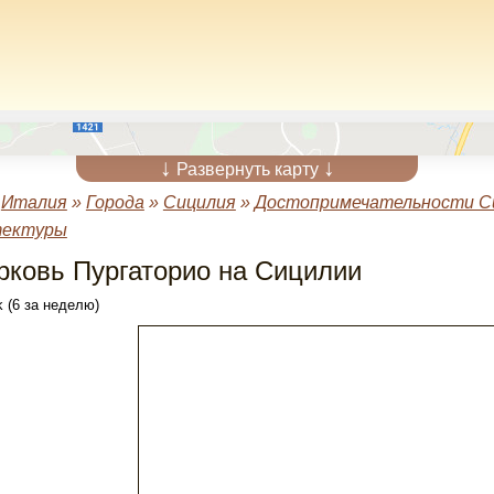
↓
↓
Развернуть карту
»
Италия
»
Города
»
Сицилия
»
Достопримечательности С
тектуры
рковь Пургаторио на Сицилии
 (6 за неделю)