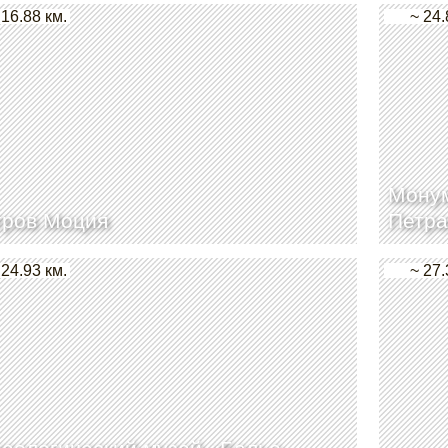
 16.88 км.
~ 24.
Монум
тров Моция
Петра
 24.93 км.
~ 27.