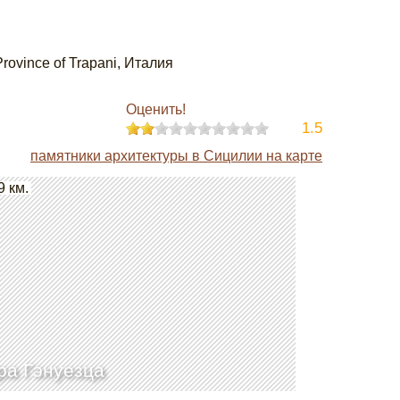
 Province of Trapani, Италия
Оценить!
1.5
памятники архитектуры в Сицилии на карте
9 км.
а Гэнуезца