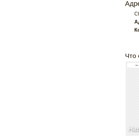
Адре
C
А
К
Что 
~
На