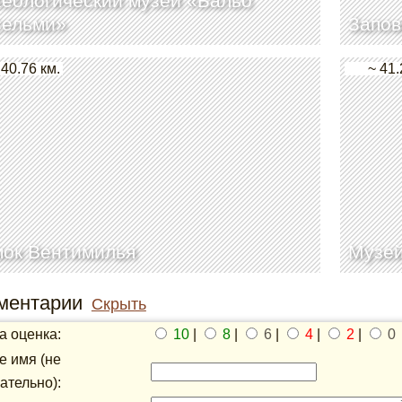
еологический музей «Бальо
сельми»
Запов
 40.76 км.
~ 41.
мок Вентимилья
Музе
ментарии
Скрыть
 оценка:
10
|
8
|
6
|
4
|
2
|
0
 имя (не
ательно):