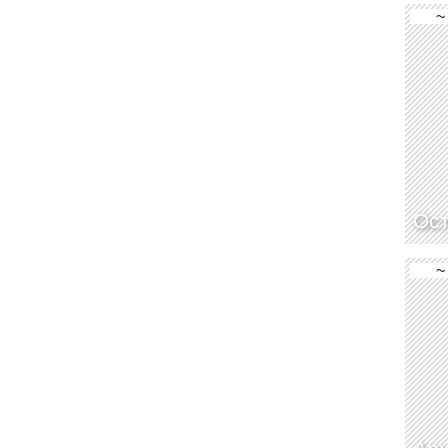
~
Ос
~