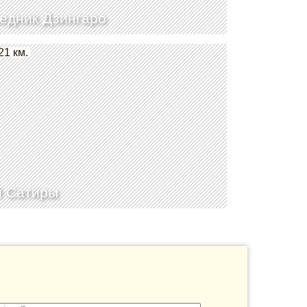
едник Дзингаро
21 км.
й Сатиры