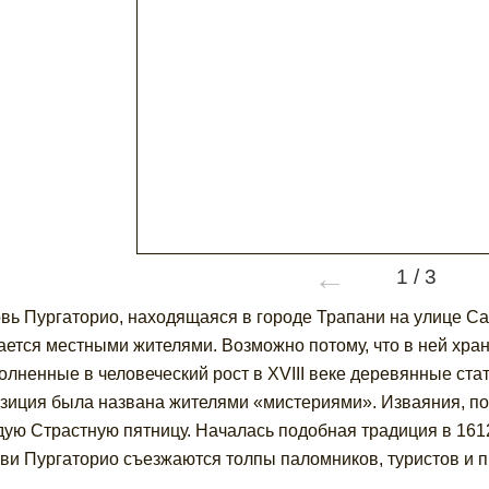
←
1
/
3
вь Пургаторио, находящаяся в городе Трапани на улице Са
ается местными жителями. Возможно потому, что в ней хра
олненные в человеческий рост в XVIII веке деревянные ста
зиция была названа жителями «мистериями». Изваяния, поч
дую Страстную пятницу. Началась подобная традиция в 1612
кви Пургаторио съезжаются толпы паломников, туристов и 