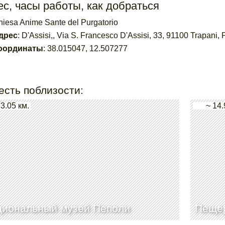
с, часы работы, как добраться
hiesa Anime Sante del Purgatorio
дрес
:
D'Assisi,, Via S. Francesco D'Assisi, 33, 91100 Trapani,
оординаты
:
38.015047
,
12.507277
есть поблизости:
 3.05 км.
~ 14.
циональный музей Пеполи
Пещер