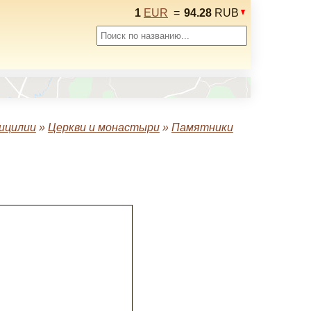
1
EUR
=
94.28
RUB
ицилии
»
Церкви и монастыри
»
Памятники