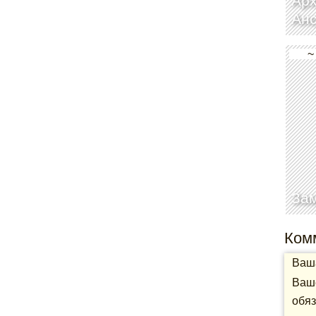
Арх
Ан
~
За
Ком
Ваша
Ваше
обяз