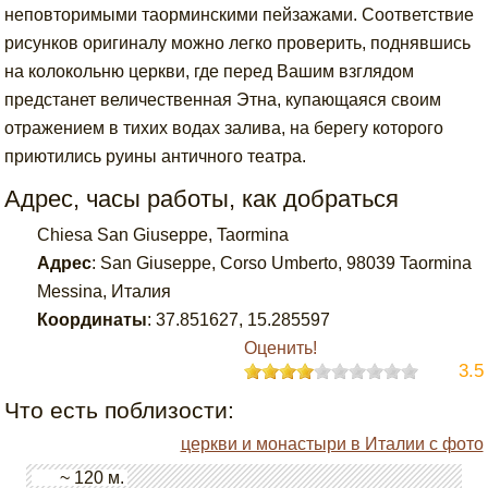
неповторимыми таорминскими пейзажами. Соответствие
рисунков оригиналу можно легко проверить, поднявшись
на колокольню церкви, где перед Вашим взглядом
предстанет величественная Этна, купающаяся своим
отражением в тихих водах залива, на берегу которого
приютились руины античного театра.
Адрес, часы работы, как добраться
Chiesa San Giuseppe, Taormina
Адрес
:
San Giuseppe, Corso Umberto, 98039 Taormina
Messina, Италия
Координаты
:
37.851627
,
15.285597
Оценить!
3.5
Что есть поблизости:
церкви и монастыри в Италии с фото
~ 120 м.