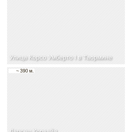
Улица Корсо Умберто I в Таормине
~ 390 м.
Дворец Корвайя