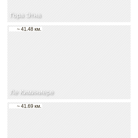
Гора Этна
~ 41.48 км.
Ле Киминиере
~ 41.69 км.