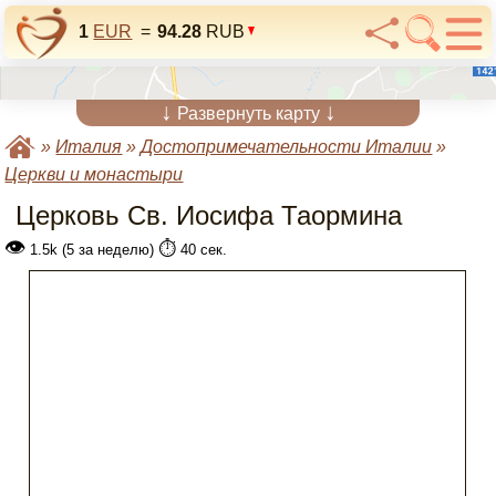
1
EUR
=
94.28
RUB
↓
↓
Развернуть карту
»
Италия
»
Достопримечательности Италии
»
Церкви и монастыри
Церковь Св. Иосифа Таормина
👁
⏱️
1.5k (5 за неделю)
40 сек.