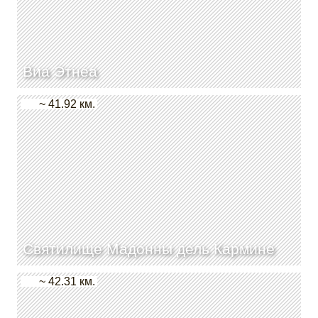
Виа Этнеа
~ 41.92 км.
Святилище Мадонны дель Кармине
~ 42.31 км.