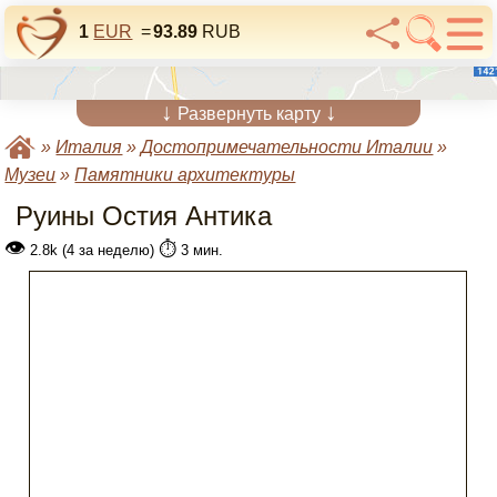
1
EUR
=
93.89
RUB
↓
↓
Развернуть карту
»
Италия
»
Достопримечательности Италии
»
Музеи
»
Памятники архитектуры
Руины Остия Антика
👁
⏱️
2.8k (4 за неделю)
3 мин.