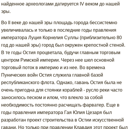
найденное археологами датируется IV веком до нашей
эры.
Во II веке до нашей эры площадь города бессистемно
увеличивалась и только в последние годы правления
императора Луция Корнелия Суллы (приблизительно 80
год до нашей эры) город был окружен крепостной стеной.
В те годы Остия процветала, будучи главным торговым
центром Римской империи. Через нее шел основной
торговый поток в империю и из нее. Во времена
Пунических войн Остия служила главной базой
республиканского флота. Однако, гавань Остия была не
очень пригодна для стоянки кораблей - русло реки часто
заносилось песком и илом, что влекло за собой
необходимость постоянно расчищать фарватер. Еще в
годы правления императора Гая Юлия Цезаря был
разработан проект строительства в Остии искусственной
гавани. Но только при правлении Клавдия этот проект был