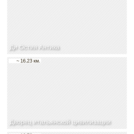
Ди Остия Антика
~ 16.23 км.
Дворец итальянской цивилизации