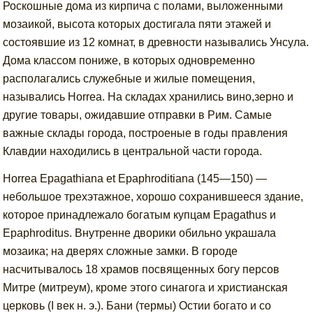
Роскошные дома из кирпича с полами, выложенными
мозаикой, высота которых достигала пяти этажей и
состоявшие из 12 комнат, в древности назывались Унсула.
Дома классом пониже, в которых одновременно
располагались служебные и жилые помещения,
назывались Horrea. На складах хранились вино,зерно и
другие товары, ожидавшие отправки в Рим. Самые
важные склады города, построеные в годы правления
Клавдии находились в центральной части города.
Horrea Epagathiana et Epaphroditiana (145—150) —
небольшое трехэтажное, хорошо сохранившееся здание,
которое принадлежало богатым купцам Epagathus и
Epaphroditus. Внутренне дворики обильно украшала
мозаика; на дверях сложные замки. В городе
насчитывалось 18 храмов посвященных богу персов
Митре (митреум), кроме этого синагога и христианская
церковь (I век н. э.). Бани (термы) Остии богато и со