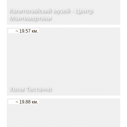
Капитолийский музей - Центр
Монтемартини
~ 19.57 км.
Холм Тестаччо
~ 19.88 км.