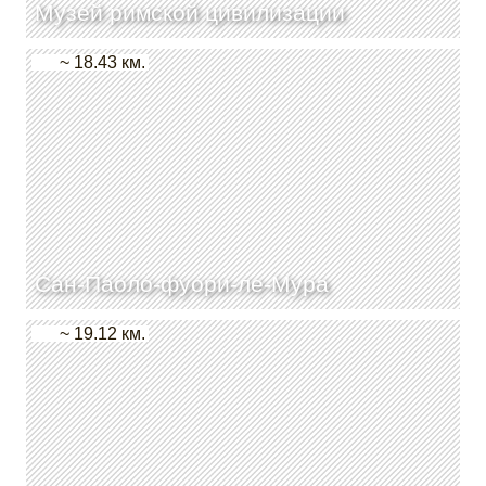
Музей римской цивилизации
~ 18.43 км.
Сан-Паоло-фуори-ле-Мура
~ 19.12 км.