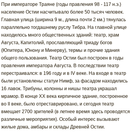
При императоре Траяне (годы правления 98 - 117 н.э.)
население Остии насчитывало более 50 тысяч человек.
Главная улица (ширина 9 м., длина почти 2 км.) тянулась
параллельно тогдашнему руслу Тибра. На главной улице
находилось много общественных зданий: театр, храм
Августа, Капитолий, прославляющий триаду богов
(Юпитера, Юнону и Минерву), термы и прочие здания
общего пользования. Театр Остии был построен в годы
правления императора Августа. В последствии театр
перестраивался: в 196 году и в IV веке. На входе в театр
были установлены статуи Нимф, за фасадом находились
16 лавок. Трибуны, колонны и нишы театра украшал
мрамор. В конце XX века кирпичное здание, построенное
во II веке, было отреставрировано, и сегодня театр
вмещает 2700 зрителей (в летнее время здесь проводятся
различные мероприятия). Особый интерес вызывают
жилые дома, амбары и склады Древней Остии.