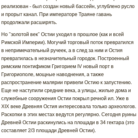
реализован - был создан новый бассейн, углублено русло
и прорыт канал. При императоре Траяне гавань
продолжали расширять.
Но "золотой век" Остии уходил в прошлое (как и всей
Римской Империи). Могучий торговый поток превратился
в непримечательный ручеек, а в след за ним и Остия
превратилась в незначительный городок. Построенный
римским понтификом Григорием IV новый порт в
Григориополе, мощные наводнения, а также
распространение малярии привели Остию к запустению.
Еще не наступили средние века, а улицы, жилые дома и
служебные сооружения Остии покрыл речной ил. Уже в
XIX веке Древняя Остия интересовала только археологов.
Раскопки в этих местах ведутся регулярно. Сегодня руины
Древней Остии раскинулись на площади в 34 гектара (это
составляет 2/3 площади Древней Остии).