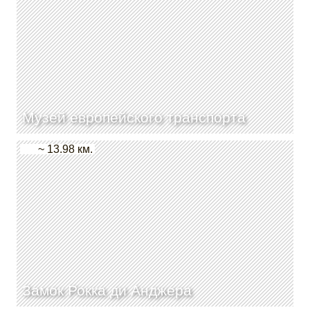
Музей европейского транспорта
~ 13.98 км.
Замок Рокка ди Анджера