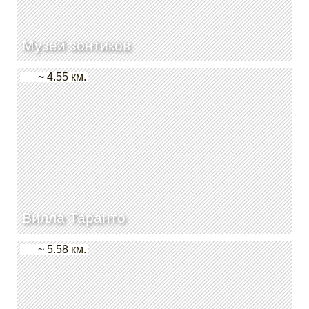
Музей зонтиков
~ 4.55 км.
Вилла Таранто
~ 5.58 км.