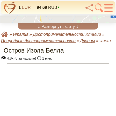
1
EUR
=
94.69
RUB
↓
↓
Развернуть карту
»
Италия
»
Достопримечательности Италии
»
Природные достопримечательности
»
Дворцы
»
замки
Остров Изола-Белла
👁
⏱️
4.8k (8 за неделю)
1 мин.