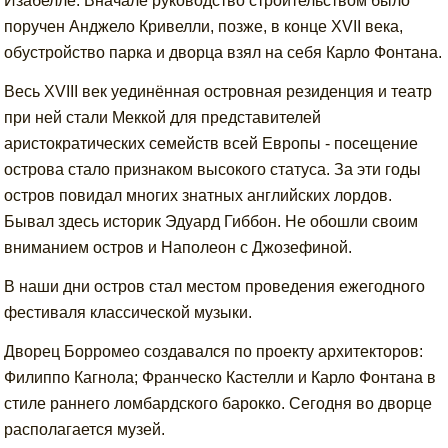
Изабелле. Вначале руководство строительством было
поручен Анджело Кривелли, позже, в конце XVII века,
обустройство парка и дворца взял на себя Карло Фонтана.
Весь XVIII век уединённая островная резиденция и театр
при ней стали Меккой для представителей
аристократических семейств всей Европы - посещение
острова стало признаком высокого статуса. За эти годы
остров повидал многих знатных английских лордов.
Бывал здесь историк Эдуард Гиббон. Не обошли своим
вниманием остров и Наполеон с Джозефиной.
В наши дни остров стал местом проведения ежегодного
фестиваля классической музыки.
Дворец Борромео создавался по проекту архитекторов:
Филиппо Кагнола; Франческо Кастелли и Карло Фонтана в
стиле раннего ломбардского барокко. Сегодня во дворце
располагается музей.