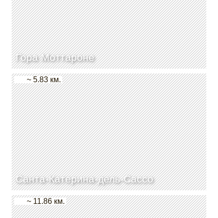
Гора Моттароне
~ 5.83 км.
Санта-Катерина-дель-Сассо
~ 11.86 км.