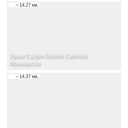
~ 14.27 км.
Храм Сакро-Монте Святого
Франциска
~ 14.37 км.