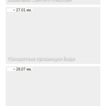
~ 27.01 км.
Пинакотека провинции Бари
~ 28.07 км.