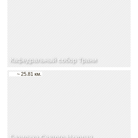
Кафедральный собор Трани
~ 25.81 км.
Базилика Святого Николая