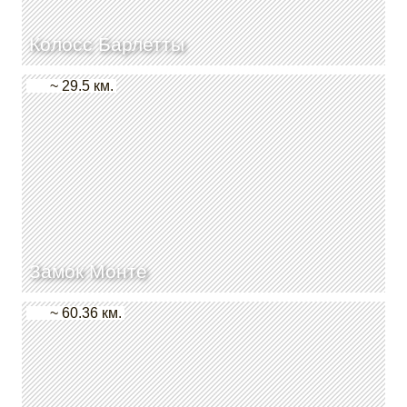
Колосс Барлетты
~ 29.5 км.
Замок Монте
~ 60.36 км.