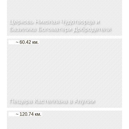
Церковь Николая Чудотворца и
Базилика Богоматери Добродетели
~ 60.42 км.
Пещера Кастеллана в Апулии
~ 120.74 км.