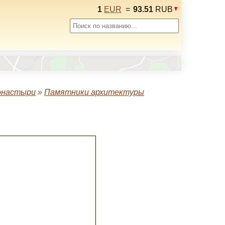
1
EUR
=
93.51
RUB
онастыри
»
Памятники архитектуры