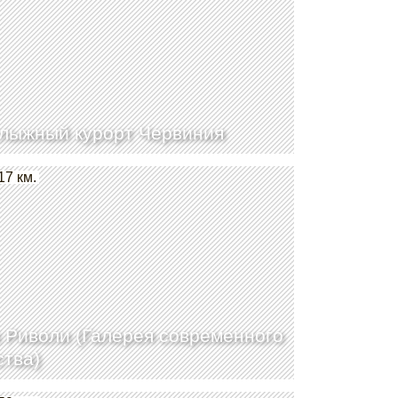
лыжный курорт Червиния
17 км.
 Риволи (Галерея современного
ства)