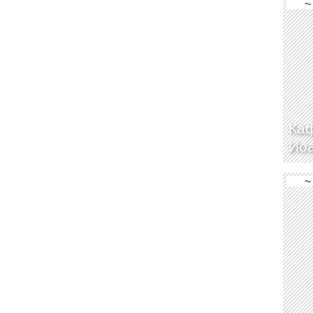
~
Каф
Иоа
~