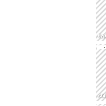
Ку
~
Абб