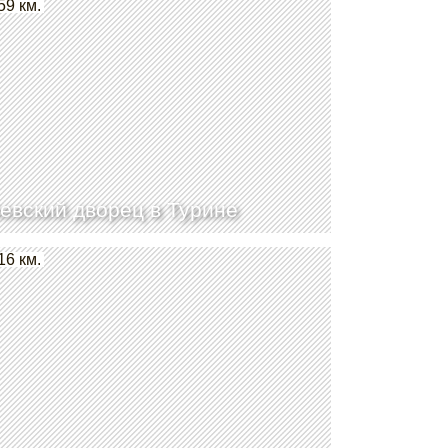
59 км.
евский дворец в Турине
16 км.