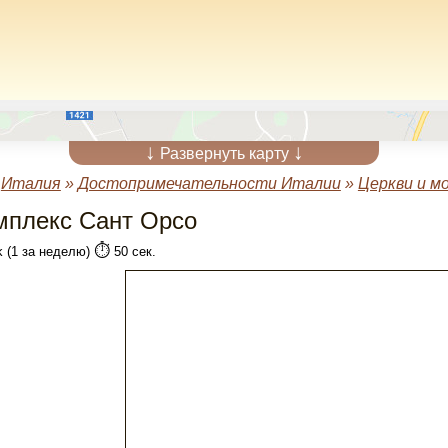
↓
↓
Развернуть карту
»
Италия
»
Достопримечательности Италии
»
Церкви и м
мплекс Сант Орсо
⏱️
k (1 за неделю)
50 сек.