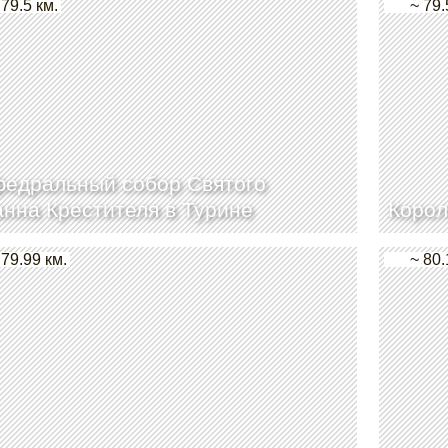
 79.5 км.
~ 79.
едральный собор Святого
нна Крестителя в Турине
Корол
 79.99 км.
~ 80.