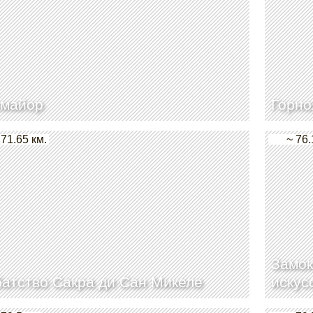
рмайор
Горно
 71.65 км.
~ 76.
Замок
атство Сакра ди Сан Микеле
искус