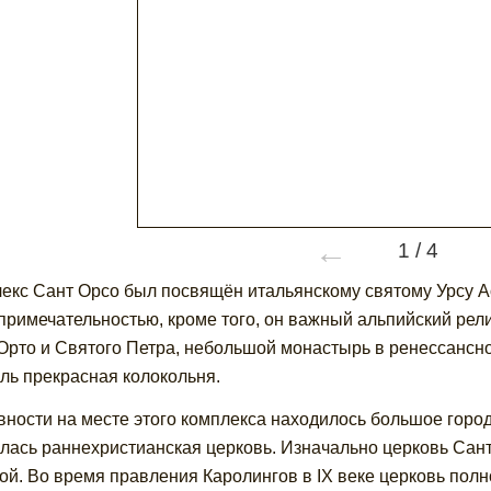
←
1
/
4
екс Сант Орсо был посвящён итальянскому святому Урсу Ао
примечательностью, кроме того, он важный альпийский рели
Орто и Святого Петра, небольшой монастырь в ренессансно
ль прекрасная колокольня.
вности на месте этого комплекса находилось большое город
лась раннехристианская церковь. Изначально церковь Сант
ой. Во время правления Каролингов в IX веке церковь пол