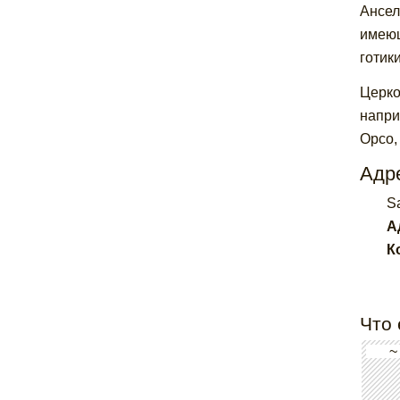
Ансел
имеющ
готик
Церко
напри
Орсо,
Адре
S
А
К
Что 
~