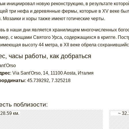
ьм инициировал новую реконструкцию, в результате которо
ей три нефа и деревянные фермы, которые в XV веке был
и. Мозаики и хоры также имеют готические черты.
вь в наши дни является хранилищем многочисленных богосл
мер, с мощами Святого Урса, содержащихся в крипте. Пост
 имеющая высоту 44 метра, в XII веке обрела сохранившийс
с, часы работы, как добраться
ant'Orso
дрес
:
Via Sant'Orso, 14, 11100 Aosta, Италия
оординаты
:
45.739292
,
7.325218
есть поблизости:
 28.59 км.
~ 32.