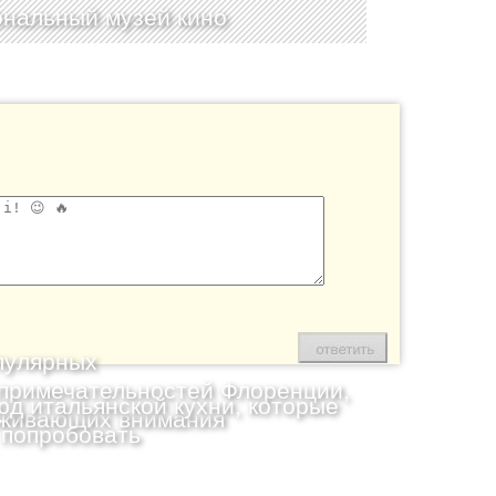
нальный музей кино
пулярных
примечательностей Флоренции,
юд итальянской кухни, которые
живающих внимания
 попробовать