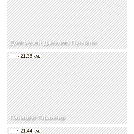
Дом-музей Джакомо Пуччини
~ 21.38 км.
Палаццо Пфаннер
~ 21.44 км.