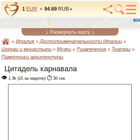
1
EUR
=
94.69
RUB
↓
↓
Развернуть карту
»
Италия
»
Достопримечательности Италии
»
Церкви и монастыри
»
Музеи
»
Развлечения
»
Театры
»
Памятники архитектуры
Цитадель карнавала
👁
⏱️
1.3k (15 за неделю)
30 сек.