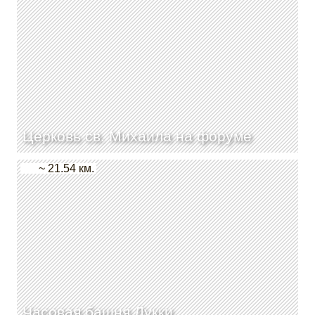
Церковь св. Михаила на форуме
~ 21.54 км.
Часовая башня Лукки