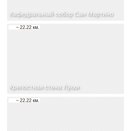
Кафедральный собор Сан Мартино
~ 22.22 км.
Крепостная стена Лукки
~ 22.22 км.