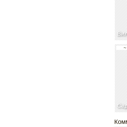
Ви
~
Сад
Ком