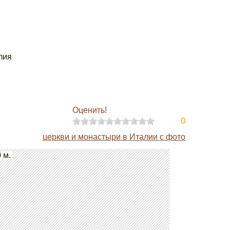
алия
Оценить!
0
церкви и монастыри в Италии с фото
 м.