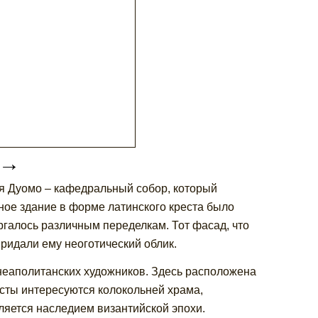
→
я Дуомо – кафедральный собор, который
ное здание в форме латинского креста было
ергалось различным переделкам. Тот фасад, что
придали ему неоготический облик.
неаполитанских художников. Здесь расположена
ристы интересуются колокольней храма,
яется наследием византийской эпохи.