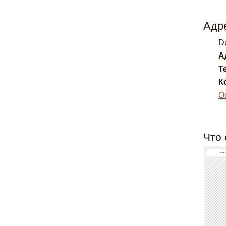
Адре
D
А
Т
К
О
Что 
~