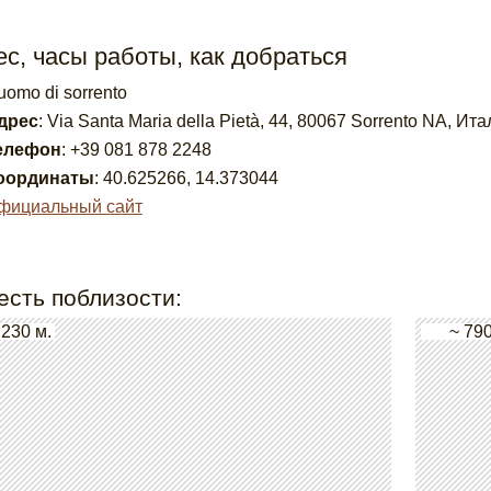
с, часы работы, как добраться
uomo di sorrento
дрес
:
Via Santa Maria della Pietà, 44, 80067 Sorrento NA, Ит
елефон
:
+39 081 878 2248
оординаты
:
40.625266
,
14.373044
фициальный сайт
есть поблизости:
 230 м.
~ 790