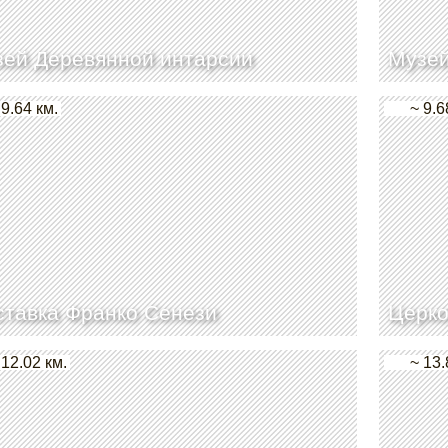
ей Деревянной интарсии
Музей
 9.64 км.
~ 9.6
тавка Франко Сенези
Церко
 12.02 км.
~ 13.