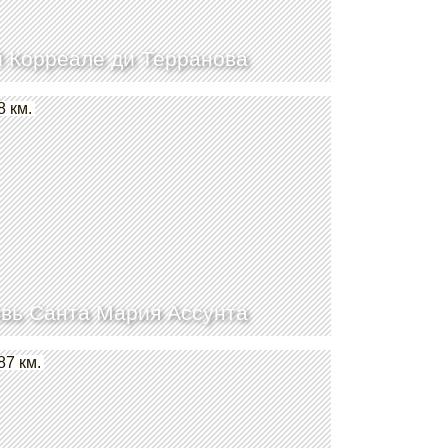
 Корреале ди Терранова
8 км.
вь Санта Мария Ассунта
87 км.