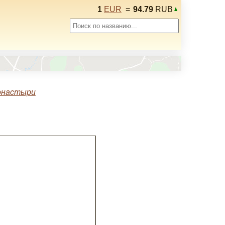
1
EUR
=
94.79
RUB
онастыри