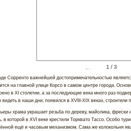
←
1
/
3
оде Сорренто важнейшей достопримечательностью являетс
ится на главной улице Корсо в самом центре города. Основ
оено в XI столетии, а за последующие века много раз подв
 видеть в наши дни, появился в XVIII-XIX веках, строители 
ьеры храма украшает резьба по дереву, майолика, фрески 
ь, в которой в XVI веке крестили Торквато Тассо. Особо ту
ённой ещё и часовым механизмом. Сама же колокольня явл