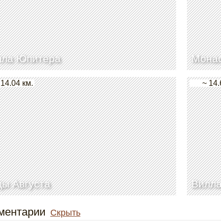
лла Юпитера
Монас
 14.04 км.
~ 14.
ы Августа
Вилла
ментарии
Скрыть