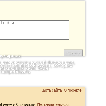
пулярных
примечательностей Флоренции,
юд итальянской кухни, которые
живающих внимания
 попробовать
Карта сайта
О проекте
gi.com» обязательна.
Пользовательское