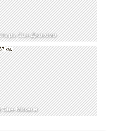
тырь Сан-Джакомо
67 км.
 Сан-Микеле