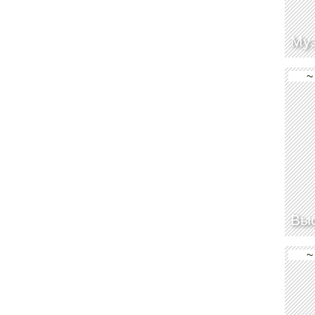
Муз
~
Выс
~