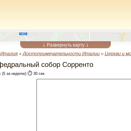
↓
↓
Развернуть карту
»
Италия
»
Достопримечательности Италии
»
Церкви и м
федральный собор Сорренто
⏱️
k (5 за неделю)
30 сек.