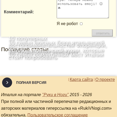
Комментарий:
Я не робот
10 популярных
10 самых вкусных блюд итальянской
достопримечательностей Флоренции,
Последние статьи
кухни
10 блюд итальянской кухни, которые
заслуживающих внимания
10 самых романтичных мест Италии
стоит попробовать
Карта сайта
О проекте
ПОЛНАЯ ВЕРСИЯ
Италия на портале
"Руки в Ноги"
2015 - 2026
При полной или частичной перепечатке редакционных и
авторских материалов гиперссылка на «RukiVNogi.com»
обязательна.
Пользовательское соглашение