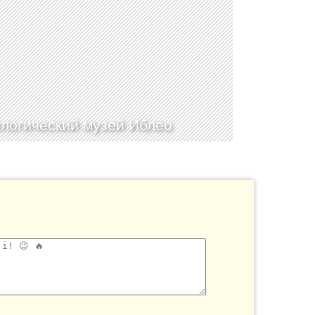
логический музей Иблео