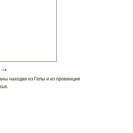
→
аны находки из Гелы и из провинции
вья.