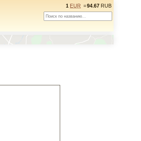
1
EUR
=
94.67
RUB