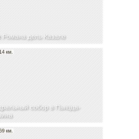
 Романа дель Казале
14 км.
ральный собор в Пьяцца-
рина
69 км.