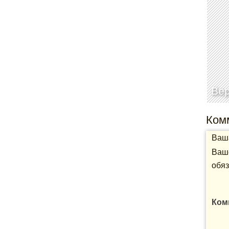
Вер
Ком
Ваша
Ваше
обяз
Ком