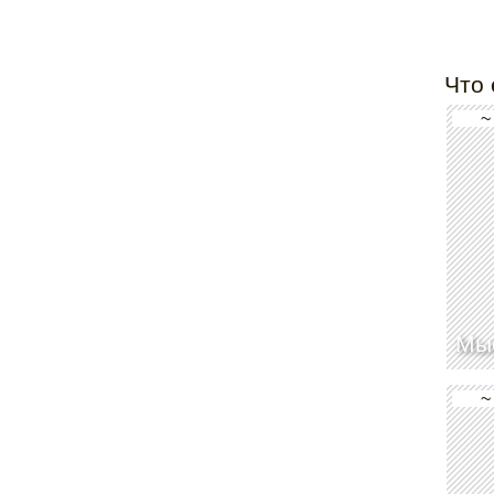
Что 
~
Мы
~