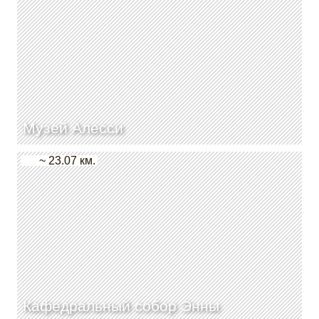
Музей Алесси
~ 23.07 км.
Кафедральный собор Энны