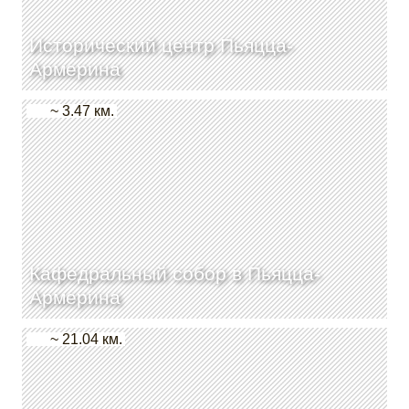
Исторический центр Пьяцца-
Армерина
~ 3.47 км.
Кафедральный собор в Пьяцца-
Армерина
~ 21.04 км.