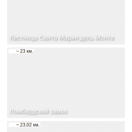
Лестница Санта Мария дель Монте
~ 23 км.
Ломбардский замок
~ 23.02 км.