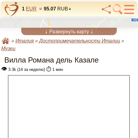
1
EUR
=
95.07
RUB
↓
↓
Развернуть карту
»
Италия
»
Достопримечательности Италии
»
Музеи
Вилла Романа дель Казале
👁
⏱️
3.3k (14 за неделю)
1 мин.