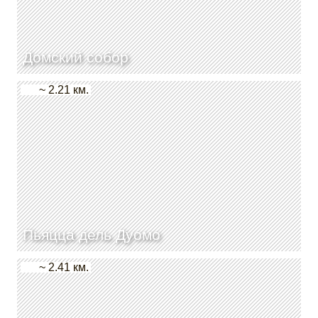
Домский собор
~ 2.21 км.
Пьяцца дель Дуомо
~ 2.41 км.