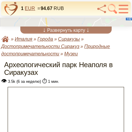
1
EUR
=
94.67
RUB
↓
↓
Развернуть карту
»
Италия
»
Города
»
Сиракузы
»
Достопримечательности Сиракуз
»
Природные
достопримечательности
»
Музеи
Археологический парк Неаполя в
Сиракузах
👁
⏱️
3.5k (6 за неделю)
1 мин.