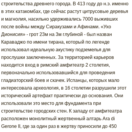
строительства древнего города. В 413 году до н.э. именно
в этих катакомбах, где сейчас растут цитрусовые деревья
и магнолия, насильно удерживались 7000 выживших
после войны между Сиракузами и Афинами. «Ухо
Дионисия» - грот 23м на 3м глубиной - был назван
Караваджо по имени тирана, который по легенде
использовал идеальную акустику подземелья для
прослушки заключенных. За территорией карьеров
находится вход в римский амфитеатр 2 столетия,
первоначально использовавшийся для проведения
гладиаторский боев и скачек. Испанцы, которых мало
интересовала археология, в 16 столетии разрушили этот
исторический артефакт практически до основания. Они
использовали это место для фундамента при
строительстве городских стен. К западу от амфитеатра
расположен монолитный жертвенный алтарь Ara di
Gerone II, где за один раз в жертву приносили до 450