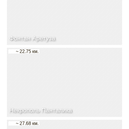
Фонтан Аретуза
~ 22.75 км.
Некрополь Панталика
~ 27.68 км.