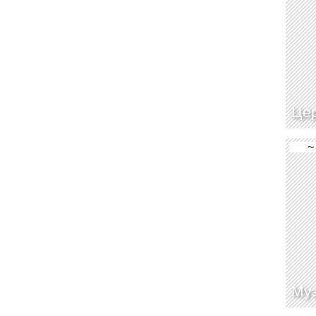
Цер
~
Му