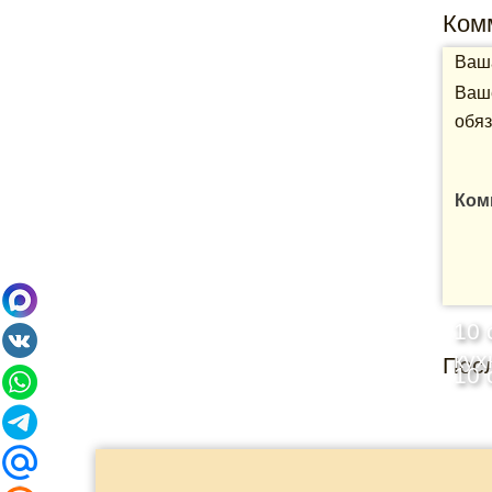
Ком
Ваша
Ваше
обяз
Ком
10 
кух
Пос
10 