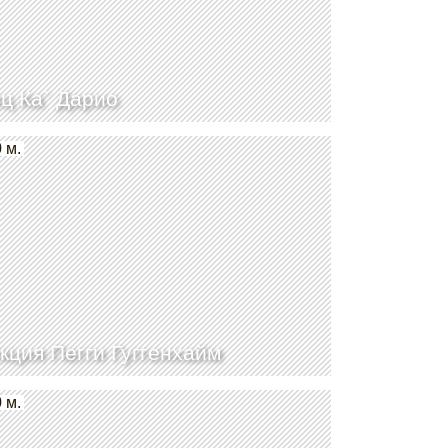
ц Ка` Дарио
 м.
кция Пегги Гуггенхайм
 м.