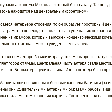
птурами архангела Михаила, который бьет сатану. Также зд
 (она находится над центральным фронтоном).
асается интерьера строения, то он образует просторный це
ны грамотно переходят в пилястры, а уже на них опирается 
нен из мрамора, который выложен концентрическими кругам
ального октагона – можно увидеть шесть капелл.
нтральном алтаре базилики красуются мраморные статуи, к
ляет город от чумы. Центральная часть алтаря стала мес
е – это Богоматерь-целительница. Икона некогда была прив
Марии также посвящены и боковые капеллы базилики (за ис
ены они удивительными алтарными образами работы Тициан
ика стала местом хранения картины Тинторетто под назван