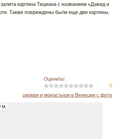
а залита картина Тициана с названием «Давид и
те. Также повреждены были еще две картины.
Оценить!
0
церкви и монастыри в Венеции с фото
 м.