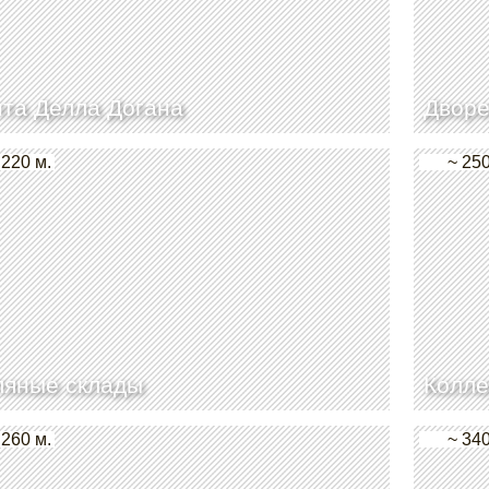
та Делла Догана
Дворе
 220 м.
~ 250
ляные склады
Колле
 260 м.
~ 340