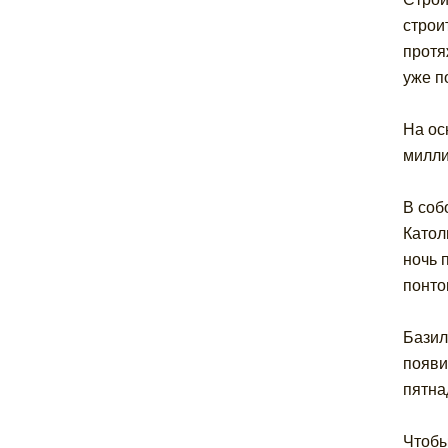
строи
протя
уже п
На ос
милли
В соб
Катол
ночь 
понто
Базил
появи
пятна
Чтобы