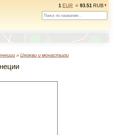
1
EUR
=
93.51
RUB
енеции
»
Церкви и монастыри
енеции