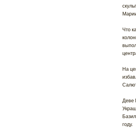
скуль
Марии
Что к
колон
выпол
центр
На це
избав
Салют
Деве 
Украш
Базил
году.