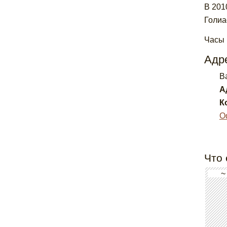
В 201
Голиа
Часы 
Адре
Ba
А
К
О
Что 
~