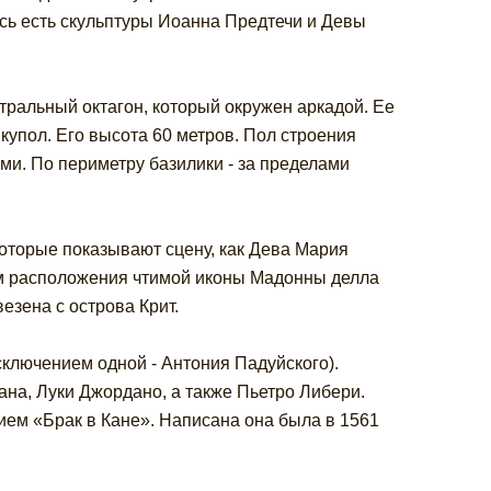
есь есть скульптуры Иоанна Предтечи и Девы
нтральный октагон, который окружен аркадой. Ее
купол. Его высота 60 метров. Пол строения
и. По периметру базилики - за пределами
оторые показывают сцену, как Дева Мария
том расположения чтимой иконы Мадонны делла
езена с острова Крит.
ключением одной - Антония Падуйского).
а, Луки Джордано, а также Пьетро Либери.
ием «Брак в Кане». Написана она была в 1561