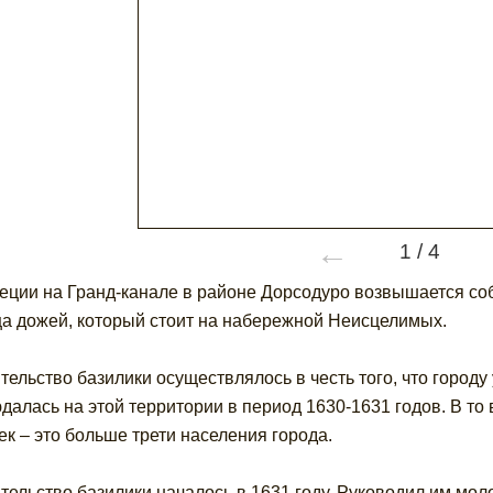
←
1
/
4
еции на Гранд-канале в районе Дорсодуро возвышается со
а дожей, который стоит на набережной Неисцелимых.
тельство базилики осуществлялось в честь того, что городу
далась на этой территории в период 1630-1631 годов. В то
ек – это больше трети населения города.
тельство базилики началось в 1631 году. Руководил им мол