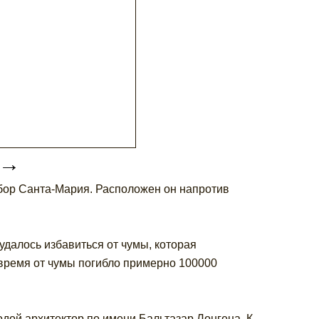
→
бор Санта-Мария. Расположен он напротив
 удалось избавиться от чумы, которая
 время от чумы погибло примерно 100000
одой архитектор по имени Бальтазар Лонгена. К