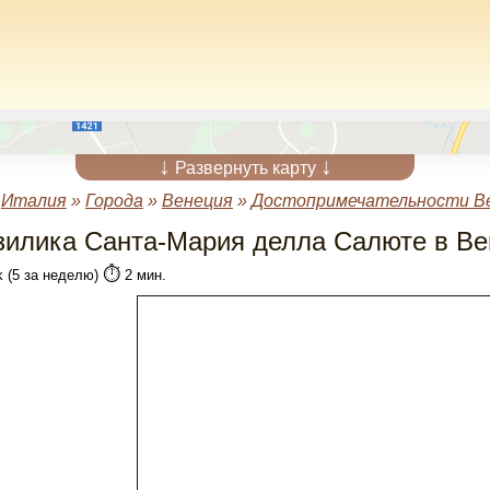
↓
↓
Развернуть карту
»
Италия
»
Города
»
Венеция
»
Достопримечательности В
зилика Санта-Мария делла Салюте в В
⏱️
k (5 за неделю)
2 мин.