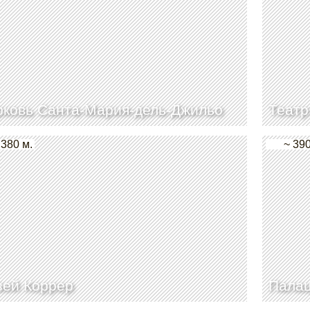
ковь Санта-Мария-дель-Джильо
Театр
 380 м.
~ 390
зей Коррер
Палац