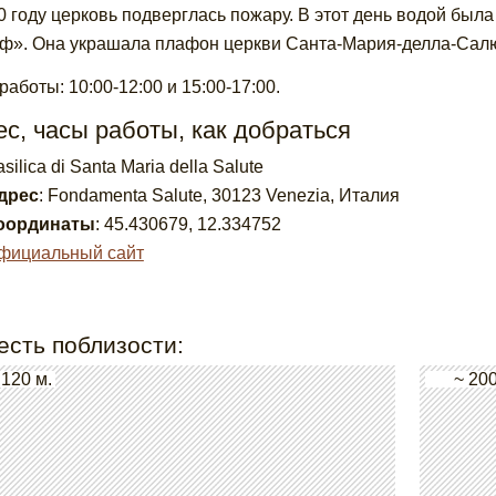
0 году церковь подверглась пожару. В этот день водой был
ф». Она украшала плафон церкви Санта-Мария-делла-Салю
работы: 10:00-12:00 и 15:00-17:00.
с, часы работы, как добраться
silica di Santa Maria della Salute
дрес
:
Fondamenta Salute, 30123 Venezia, Италия
оординаты
:
45.430679
,
12.334752
фициальный сайт
есть поблизости:
 120 м.
~ 200