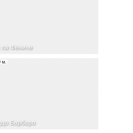
 ла Фениче
 м.
цо Барбаро