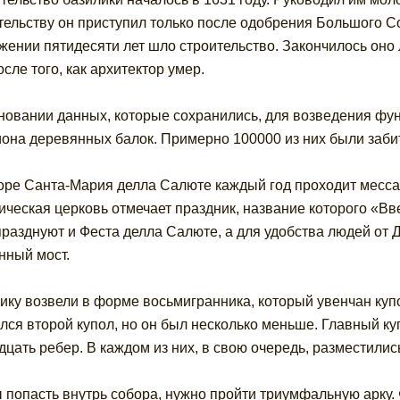
тельству он приступил только после одобрения Большого Со
жении пятидесяти лет шло строительство. Закончилось оно
осле того, как архитектор умер.
новании данных, которые сохранились, для возведения фу
она деревянных балок. Примерно 100000 из них были забит
оре Санта-Мария делла Салюте каждый год проходит месса в
ическая церковь отмечает праздник, название которого «В
празднуют и Феста делла Салюте, а для удобства людей от
нный мост.
ику возвели в форме восьмигранника, который увенчан ку
лся второй купол, но он был несколько меньше. Главный к
дцать ребер. В каждом из них, в свою очередь, разместил
 попасть внутрь собора, нужно пройти триумфальную арку