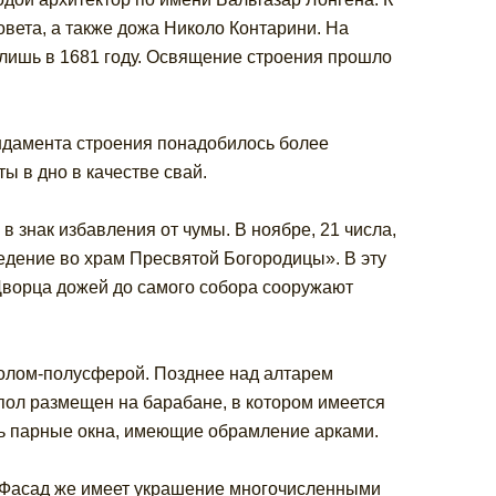
вета, а также дожа Николо Контарини. На
 лишь в 1681 году. Освящение строения прошло
ндамента строения понадобилось более
ы в дно в качестве свай.
 знак избавления от чумы. В ноябре, 21 числа,
ведение во храм Пресвятой Богородицы». В эту
 Дворца дожей до самого собора сооружают
полом-полусферой. Позднее над алтарем
упол размещен на барабане, в котором имеется
ись парные окна, имеющие обрамление арками.
. Фасад же имеет украшение многочисленными