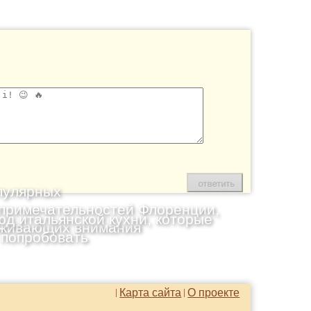
пулярных
примечательностей Флоренции,
юд итальянской кухни, которые
живающих внимания
 попробовать
Карта сайта
О проекте