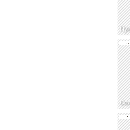
Пун
~
Со
~