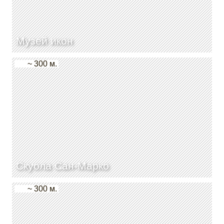
Музей икон
~ 300 м.
Скуола Сан-Марко
~ 300 м.