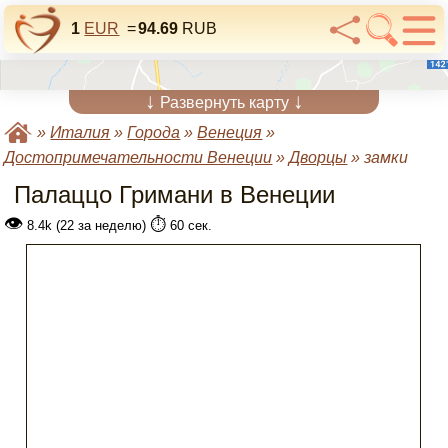
1
EUR
=
94.69
RUB
↓
↓
Развернуть карту
»
Италия
»
Города
»
Венеция
»
Достопримечательности Венеции
»
Дворцы
»
замки
Палаццо Гримани в Венеции
👁
⏱️
8.4k (22 за неделю)
60 сек.