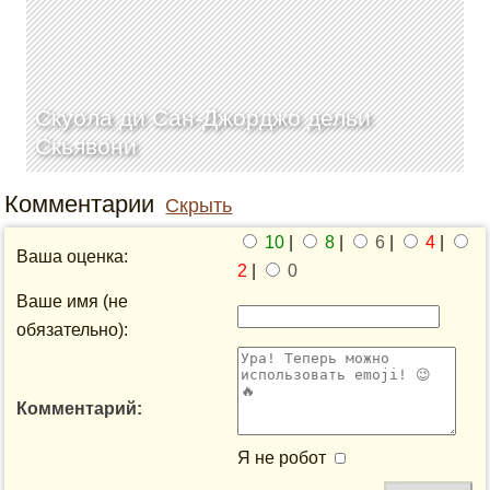
Скуола ди Сан-Джорджо дельи
Скьявони
Комментарии
Скрыть
10
|
8
|
6
|
4
|
Ваша оценка:
2
|
0
Ваше имя (не
обязательно):
Комментарий:
Я не робот