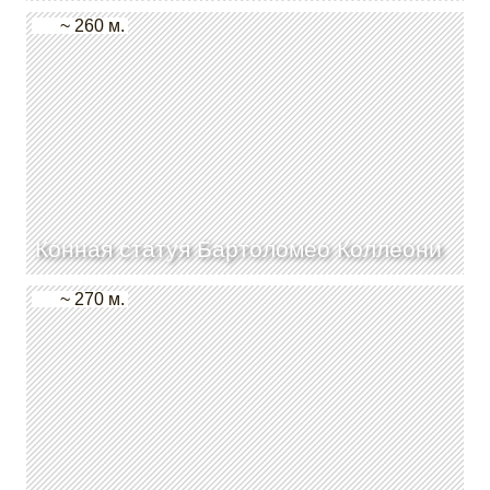
~ 260 м.
Конная статуя Бартоломео Коллеони
~ 270 м.