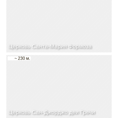
Церковь Санта-Мария Формоза
~ 230 м.
Церковь Сан-Джорджо деи Гречи