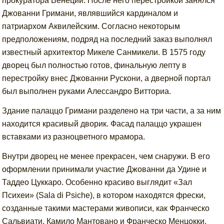
прокуратора Венеции. После него перестройкой занялся
Джованни Гримани, являвшийся кардиналом и
патриархом Аквилейским. Согласно некоторым
предположениям, подряд на последний заказ выполнял
известный архитектор Микеле Санмикели. В 1575 году
дворец был полностью готов, финальную лепту в
перестройку внес Джованни Рускони, а дверной портал
был выполнен руками Алессандро Витториа.
Здание палаццо Гримани разделено на три части, а за ним
находится красивый дворик. Фасад палаццо украшен
вставками из разноцветного мрамора.
Внутри дворец не менее прекрасен, чем снаружи. В его
оформлении принимали участие Джованни да Удине и
Таддео Цуккаро. Особенно красиво выглядит «Зал
Психеи» (Sala di Psiche), в котором находятся фрески,
созданные такими мастерами живописи, как Франческо
Сальвиати, Камило Мантовано и Франческо Менцокки.