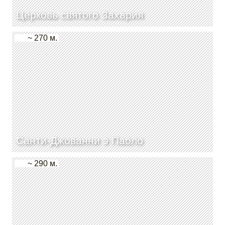
Церковь святого Захария
~ 270 м.
Санти-Джованни э Паоло
~ 290 м.