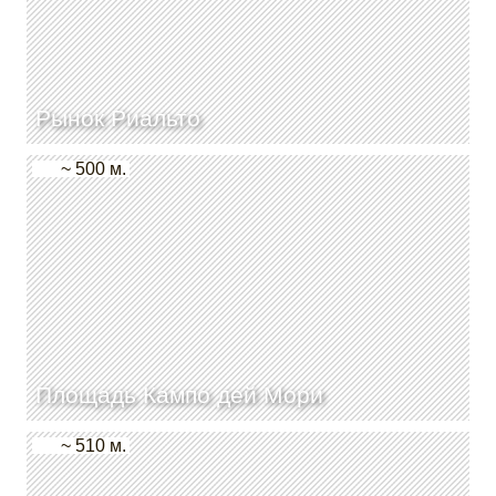
Рынок Риальто
~ 500 м.
Площадь Кампо дей Мори
~ 510 м.