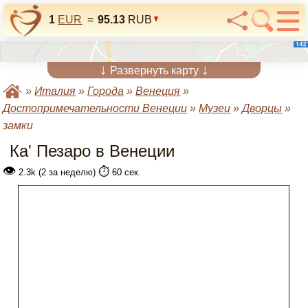
1
EUR
=
95.13
RUB
↓
↓
Развернуть карту
»
Италия
»
Города
»
Венеция
»
Достопримечательности Венеции
»
Музеи
»
Дворцы
»
замки
Ка' Пезаро в Венеции
👁
⏱️
2.3k (2 за неделю)
60 сек.