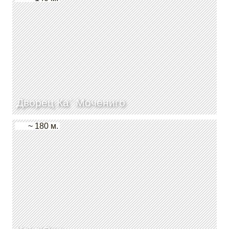
Дворец Ка` Мочениго
~ 180 м.