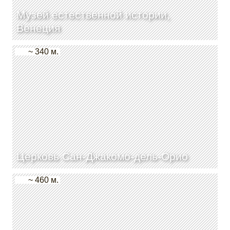
Музей естественной истории,
Венеция
~ 340 м.
Церковь Сан-Джакомо-дель-Орио
~ 460 м.