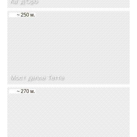
Ка’ д’Оро
~ 250 м.
Мост делле Тетте
~ 270 м.