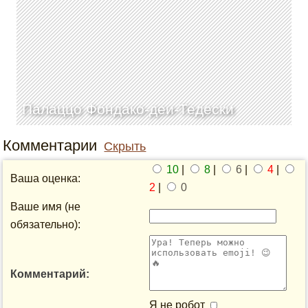
Палаццо Фондако-деи-Тедески
Комментарии
Скрыть
10
|
8
|
6
|
4
|
Ваша оценка:
2
|
0
Ваше имя (не
обязательно):
Комментарий:
Я не робот